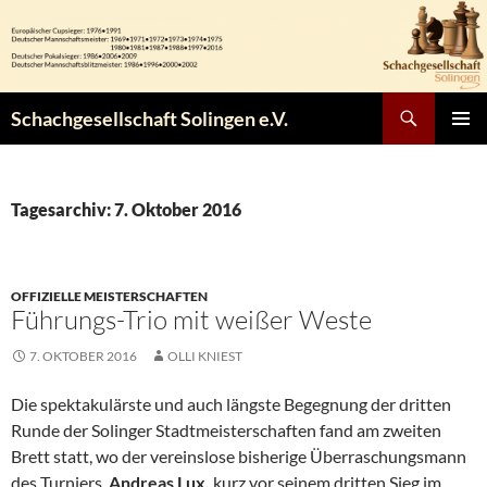
Zum
Inhalt
springen
Suchen
Schachgesellschaft Solingen e.V.
PRIMÄR
MENÜ
Tagesarchiv: 7. Oktober 2016
OFFIZIELLE MEISTERSCHAFTEN
Führungs-Trio mit weißer Weste
7. OKTOBER 2016
OLLI KNIEST
Die spektakulärste und auch längste Begegnung der dritten
Runde der Solinger Stadtmeisterschaften fand am zweiten
Brett statt, wo der vereinslose bisherige Überraschungsmann
des Turniers,
Andreas Lux,
kurz vor seinem dritten Sieg im