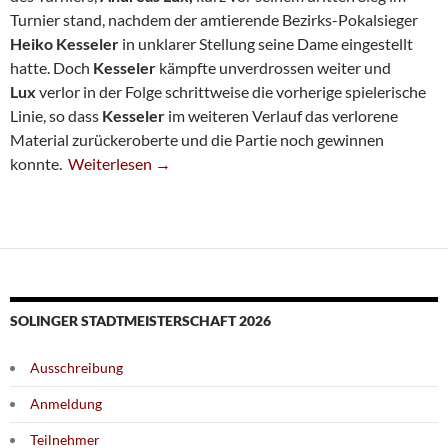
Turnier stand, nachdem der amtierende Bezirks-Pokalsieger
Heiko Kesseler
in unklarer Stellung seine Dame eingestellt
hatte. Doch
Kesseler
kämpfte unverdrossen weiter und
Lux
verlor in der Folge schrittweise die vorherige spielerische
Linie, so dass
Kesseler
im weiteren Verlauf das verlorene
Material zurückeroberte und die Partie noch gewinnen
Führungs-Trio Mit Weißer Weste
konnte.
Weiterlesen
→
SOLINGER STADTMEISTERSCHAFT 2026
Ausschreibung
Anmeldung
Teilnehmer