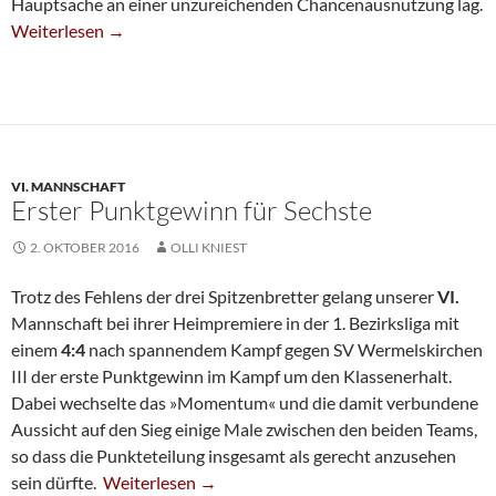
Hauptsache an einer unzureichenden Chancenausnutzung lag.
Verdiente Niederlage Für Die Fünfte
Weiterlesen
→
VI. MANNSCHAFT
Erster Punktgewinn für Sechste
2. OKTOBER 2016
OLLI KNIEST
Trotz des Fehlens der drei Spitzenbretter gelang unserer
VI.
Mannschaft bei ihrer Heimpremiere in der 1. Bezirksliga mit
einem
4:4
nach spannendem Kampf gegen SV Wermelskirchen
III der erste Punktgewinn im Kampf um den Klassenerhalt.
Dabei wechselte das »Momentum« und die damit verbundene
Aussicht auf den Sieg einige Male zwischen den beiden Teams,
so dass die Punkteteilung insgesamt als gerecht anzusehen
Erster Punktgewinn Für Sechste
sein dürfte.
Weiterlesen
→