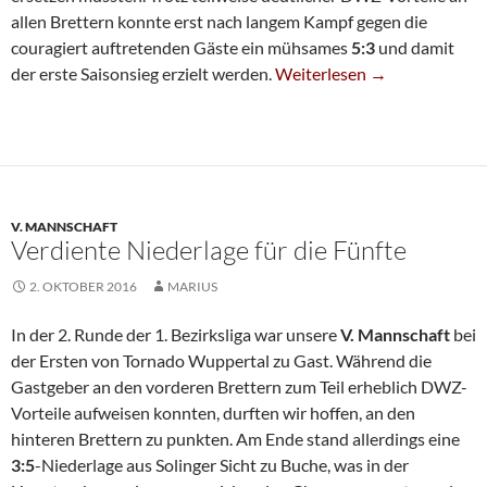
allen Brettern konnte erst nach langem Kampf gegen die
couragiert auftretenden Gäste ein mühsames
5:3
und damit
Mühsamer Arbeitssieg Der D
der erste Saisonsieg erzielt werden.
Weiterlesen
→
V. MANNSCHAFT
Verdiente Niederlage für die Fünfte
2. OKTOBER 2016
MARIUS
In der 2. Runde der 1. Bezirksliga war unsere
V. Mannschaft
bei
der Ersten von Tornado Wuppertal zu Gast. Während die
Gastgeber an den vorderen Brettern zum Teil erheblich DWZ-
Vorteile aufweisen konnten, durften wir hoffen, an den
hinteren Brettern zu punkten. Am Ende stand allerdings eine
3:5
-Niederlage aus Solinger Sicht zu Buche, was in der