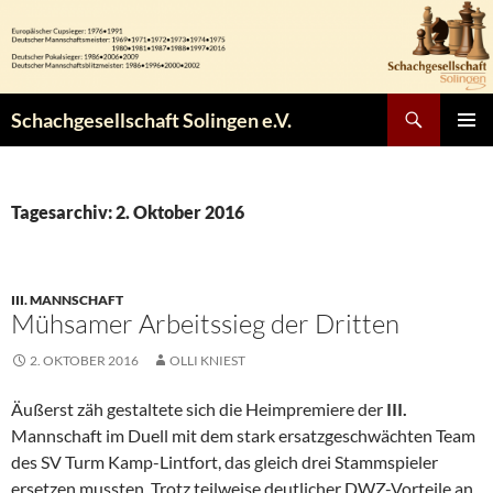
Zum
Inhalt
springen
Suchen
Schachgesellschaft Solingen e.V.
PRIMÄR
MENÜ
Tagesarchiv: 2. Oktober 2016
III. MANNSCHAFT
Mühsamer Arbeitssieg der Dritten
2. OKTOBER 2016
OLLI KNIEST
Äußerst zäh gestaltete sich die Heimpremiere der
III.
Mannschaft im Duell mit dem stark ersatzgeschwächten Team
des SV Turm Kamp-Lintfort, das gleich drei Stammspieler
ersetzen mussten. Trotz teilweise deutlicher DWZ-Vorteile an