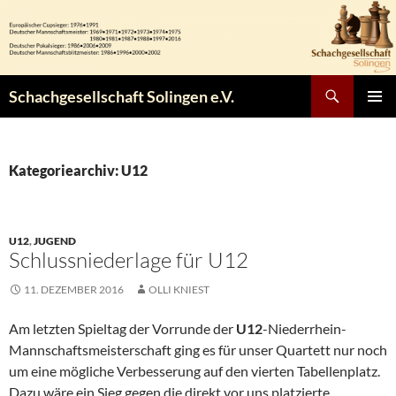
Zum
Inhalt
springen
Suchen
Schachgesellschaft Solingen e.V.
PRIMÄR
MENÜ
Kategoriearchiv: U12
U12
,
JUGEND
Schlussniederlage für U12
11. DEZEMBER 2016
OLLI KNIEST
Am letzten Spieltag der Vorrunde der
U12
-Niederrhein-
Mannschaftsmeisterschaft ging es für unser Quartett nur noch
um eine mögliche Verbesserung auf den vierten Tabellenplatz.
Dazu wäre ein Sieg gegen die direkt vor uns platzierte