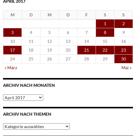
APRIL 2017
M
D
M
D
F
S
S
1
2
3
4
5
6
7
8
9
10
11
12
13
14
15
16
17
18
19
20
21
22
23
24
25
26
27
28
29
30
« März
Mai »
ARCHIV NACH MONATEN
Archiv
nach
Monaten
ARCHIV NACH THEMEN
Archiv
nach