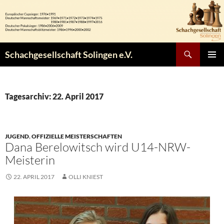
Zum
Inhalt
springen
Suchen
Schachgesellschaft Solingen e.V.
PRIMÄR
MENÜ
Tagesarchiv: 22. April 2017
JUGEND
,
OFFIZIELLE MEISTERSCHAFTEN
Dana Berelowitsch wird U14-NRW-
Meisterin
22. APRIL 2017
OLLI KNIEST