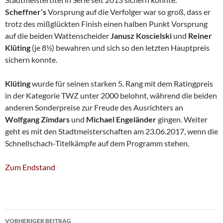
Scheffner’s
Vorsprung auf die Verfolger war so groß, dass er
trotz des mißglückten Finish einen halben Punkt Vorsprung
auf die beiden Wattenscheider
Janusz Koscielski
und
Reiner
Klüting
(je 8½) bewahren und sich so den letzten Hauptpreis
sichern konnte.
Klüting
wurde für seinen starken 5. Rang mit dem Ratingpreis
in der Kategorie TWZ unter 2000 belohnt, während die beiden
anderen Sonderpreise zur Freude des Ausrichters an
Wolfgang Zimdars
und
Michael Engeländer
gingen. Weiter
geht es mit den Stadtmeisterschaften am 23.06.2017, wenn die
Schnellschach-Titelkämpfe auf dem Programm stehen.
Zum Endstand
Beitragsnavigation
VORHERIGER BEITRAG