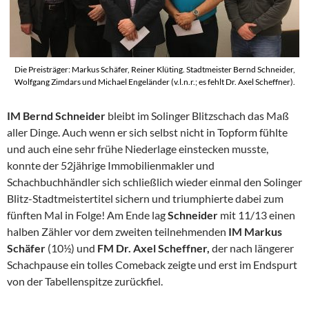
Die Preisträger: Markus Schäfer, Reiner Klüting. Stadtmeister Bernd Schneider,
Wolfgang Zimdars und Michael Engeländer (v.l.n.r.; es fehlt Dr. Axel Scheffner).
IM Bernd Schneider
bleibt im Solinger Blitzschach das Maß
aller Dinge. Auch wenn er sich selbst nicht in Topform fühlte
und auch eine sehr frühe Niederlage einstecken musste,
konnte der 52jährige Immobilienmakler und
Schachbuchhändler sich schließlich wieder einmal den Solinger
Blitz-Stadtmeistertitel sichern und triumphierte dabei zum
fünften Mal in Folge! Am Ende lag
Schneider
mit 11/13 einen
halben Zähler vor dem zweiten teilnehmenden
IM Markus
Schäfer
(10½) und
FM Dr. Axel Scheffner,
der nach längerer
Schachpause ein tolles Comeback zeigte und erst im Endspurt
von der Tabellenspitze zurückfiel.