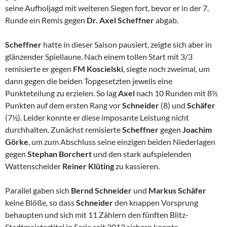
seine Aufholjagd mit weiteren Siegen fort, bevor er in der 7.
Runde ein Remis gegen
Dr. Axel Scheffner
abgab.
Scheffner
hatte in dieser Saison pausiert, zeigte sich aber in
glänzender Spiellaune. Nach einem tollen Start mit 3/3
remisierte er gegen
FM Koscielski
, siegte noch zweimal, um
dann gegen die beiden Topgesetzten jeweils eine
Punkteteilung zu erzielen. So lag
Axel
nach 10 Runden mit 8½
Punkten auf dem ersten Rang vor
Schneider
(8) und
Schäfer
(7½). Leider konnte er diese imposante Leistung nicht
durchhalten. Zunächst remisierte
Scheffner
gegen
Joachim
Görke
,
um zum Abschluss seine einzigen beiden Niederlagen
gegen
Stephan Borchert
und den stark aufspielenden
Wattenscheider
Reiner Klüting
zu kassieren.
Parallel gaben sich
Bernd Schneider
und
Markus Schäfer
keine Blöße, so dass
Schneider
den knappen Vorsprung
behaupten und sich mit 11 Zählern den fünften Blitz-
Stadtmeistertitel in Serie seit 2013 sichern konnte.