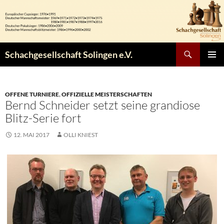
Zum
Inhalt
springen
Suchen
Schachgesellschaft Solingen e.V.
PRIMÄR
MENÜ
OFFENE TURNIERE
,
OFFIZIELLE MEISTERSCHAFTEN
Bernd Schneider setzt seine grandiose
Blitz-Serie fort
12. MAI 2017
OLLI KNIEST