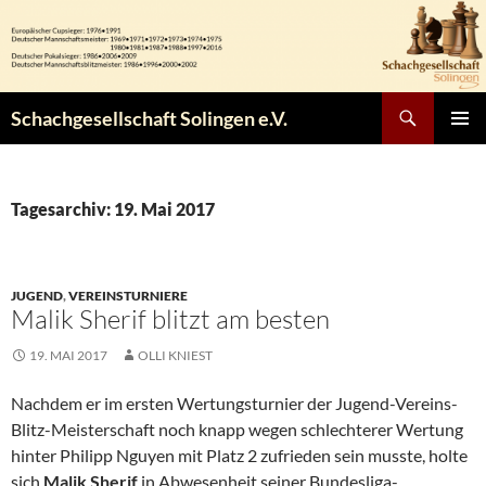
Zum
Inhalt
springen
Suchen
Schachgesellschaft Solingen e.V.
PRIMÄR
MENÜ
Tagesarchiv: 19. Mai 2017
JUGEND
,
VEREINSTURNIERE
Malik Sherif blitzt am besten
19. MAI 2017
OLLI KNIEST
Nachdem er im ersten Wertungsturnier der Jugend-Vereins-
Blitz-Meisterschaft noch knapp wegen schlechterer Wertung
hinter Philipp Nguyen mit Platz 2 zufrieden sein musste, holte
sich
Malik Sherif
in Abwesenheit seiner Bundesliga-