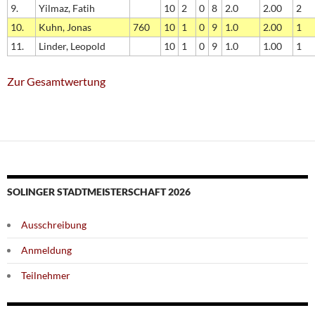
9.
Yilmaz, Fatih
10
2
0
8
2.0
2.00
2
10.
Kuhn, Jonas
760
10
1
0
9
1.0
2.00
1
11.
Linder, Leopold
10
1
0
9
1.0
1.00
1
Zur Gesamtwertung
SOLINGER STADTMEISTERSCHAFT 2026
Ausschreibung
Anmeldung
Teilnehmer