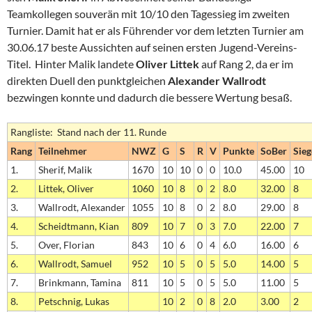
Teamkollegen souverän mit 10/10 den Tagessieg im zweiten
Turnier. Damit hat er als Führender vor dem letzten Turnier am
30.06.17 beste Aussichten auf seinen ersten Jugend-Vereins-
Titel. Hinter Malik landete
Oliver Littek
auf Rang 2, da er im
direkten Duell den punktgleichen
Alexander Wallrodt
bezwingen konnte und dadurch die bessere Wertung besaß.
Rangliste: Stand nach der 11. Runde
Rang
Teilnehmer
NWZ
G
S
R
V
Punkte
SoBer
Sieg
1.
Sherif, Malik
1670
10
10
0
0
10.0
45.00
10
2.
Littek, Oliver
1060
10
8
0
2
8.0
32.00
8
3.
Wallrodt, Alexander
1055
10
8
0
2
8.0
29.00
8
4.
Scheidtmann, Kian
809
10
7
0
3
7.0
22.00
7
5.
Over, Florian
843
10
6
0
4
6.0
16.00
6
6.
Wallrodt, Samuel
952
10
5
0
5
5.0
14.00
5
7.
Brinkmann, Tamina
811
10
5
0
5
5.0
11.00
5
8.
Petschnig, Lukas
10
2
0
8
2.0
3.00
2