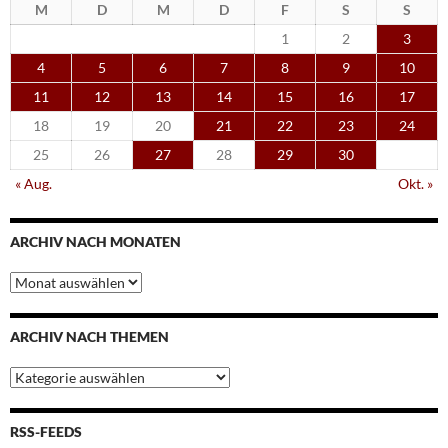
M
D
M
D
F
S
S
1
2
3
4
5
6
7
8
9
10
11
12
13
14
15
16
17
18
19
20
21
22
23
24
25
26
27
28
29
30
« Aug.
Okt. »
ARCHIV NACH MONATEN
Archiv
nach
Monaten
ARCHIV NACH THEMEN
Archiv
nach
Themen
RSS-FEEDS