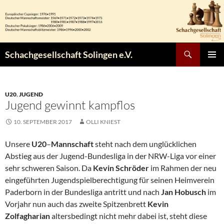
Zum
Inhalt
springen
Suchen
Schachgesellschaft Solingen e.V.
PRIMÄR
MENÜ
U20
,
JUGEND
Jugend gewinnt kampflos
10. SEPTEMBER 2017
OLLI KNIEST
Unsere
U20
–
Mannschaft
steht nach dem unglücklichen
Abstieg aus der Jugend-Bundesliga in der NRW-Liga vor einer
sehr schweren Saison. Da
Kevin Schröder
im Rahmen der neu
eingeführten Jugendspielberechtigung für seinen Heimverein
Paderborn in der Bundesliga antritt und nach
Jan Hobusch
im
Vorjahr nun auch das zweite Spitzenbrett
Kevin
Zolfagharian
altersbedingt nicht mehr dabei ist, steht diese