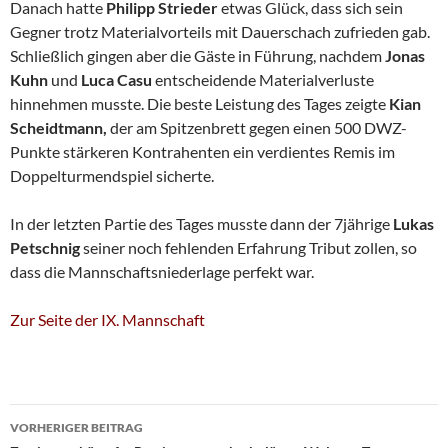
Danach hatte
Philipp Strieder
etwas Glück, dass sich sein
Gegner trotz Materialvorteils mit Dauerschach zufrieden gab.
Schließlich gingen aber die Gäste in Führung, nachdem
Jonas
Kuhn
und
Luca Casu
entscheidende Materialverluste
hinnehmen musste. Die beste Leistung des Tages zeigte
Kian
Scheidtmann,
der am Spitzenbrett gegen einen 500 DWZ-
Punkte stärkeren Kontrahenten ein verdientes Remis im
Doppelturmendspiel sicherte.
In der letzten Partie des Tages musste dann der 7jährige
Lukas
Petschnig
seiner noch fehlenden Erfahrung Tribut zollen, so
dass die Mannschaftsniederlage perfekt war.
Zur Seite der IX. Mannschaft
Beitragsnavigation
VORHERIGER BEITRAG