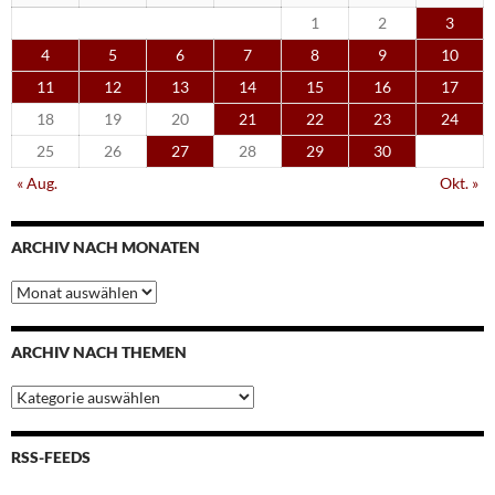
1
2
3
4
5
6
7
8
9
10
11
12
13
14
15
16
17
18
19
20
21
22
23
24
25
26
27
28
29
30
« Aug.
Okt. »
ARCHIV NACH MONATEN
Archiv
nach
Monaten
ARCHIV NACH THEMEN
Archiv
nach
Themen
RSS-FEEDS