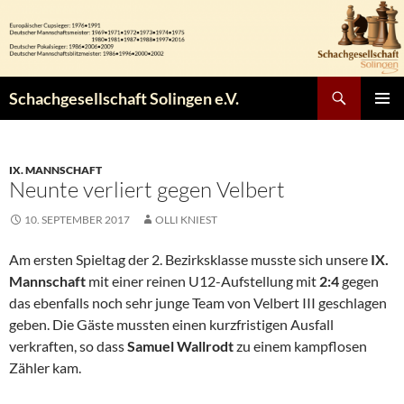
Zum
Inhalt
springen
Suchen
Schachgesellschaft Solingen e.V.
PRIMÄR
MENÜ
IX. MANNSCHAFT
Neunte verliert gegen Velbert
10. SEPTEMBER 2017
OLLI KNIEST
Am ersten Spieltag der 2. Bezirksklasse musste sich unsere
IX.
Mannschaft
mit einer reinen U12-Aufstellung mit
2:4
gegen
das ebenfalls noch sehr junge Team von Velbert III geschlagen
geben. Die Gäste mussten einen kurzfristigen Ausfall
verkraften, so dass
Samuel Wallrodt
zu einem kampflosen
Zähler kam.