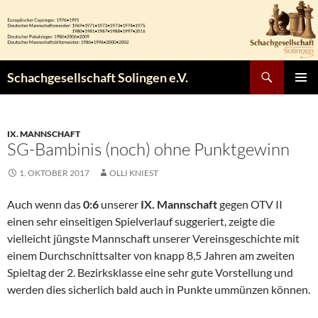
Zum
Inhalt
springen
Suchen
Schachgesellschaft Solingen e.V.
PRIMÄR
MENÜ
IX. MANNSCHAFT
SG-Bambinis (noch) ohne Punktgewinn
1. OKTOBER 2017
OLLI KNIEST
Auch wenn das
0:6
unserer
IX. Mannschaft
gegen OTV II
einen sehr einseitigen Spielverlauf suggeriert, zeigte die
vielleicht jüngste Mannschaft unserer Vereinsgeschichte mit
einem Durchschnittsalter von knapp 8,5 Jahren am zweiten
Spieltag der 2. Bezirksklasse eine sehr gute Vorstellung und
werden dies sicherlich bald auch in Punkte ummünzen können.