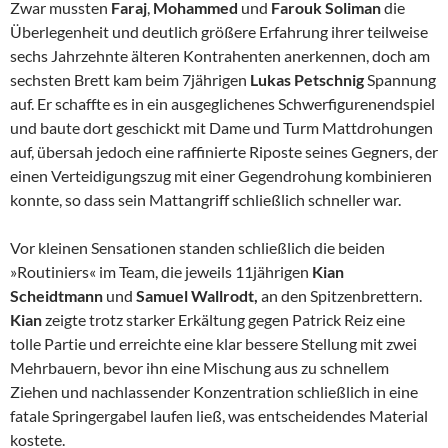
Zwar mussten
Faraj
,
Mohammed
und
Farouk Soliman
die
Überlegenheit und deutlich größere Erfahrung ihrer teilweise
sechs Jahrzehnte älteren Kontrahenten anerkennen, doch am
sechsten Brett kam beim 7jährigen
Lukas Petschnig
Spannung
auf. Er schaffte es in ein ausgeglichenes Schwerfigurenendspiel
und baute dort geschickt mit Dame und Turm Mattdrohungen
auf, übersah jedoch eine raffinierte Riposte seines Gegners, der
einen Verteidigungszug mit einer Gegendrohung kombinieren
konnte, so dass sein Mattangriff schließlich schneller war.
Vor kleinen Sensationen standen schließlich die beiden
»Routiniers« im Team, die jeweils 11jährigen
Kian
Scheidtmann
und
Samuel
Wallrodt,
an den Spitzenbrettern.
Kian
zeigte trotz starker Erkältung gegen Patrick Reiz eine
tolle Partie und erreichte eine klar bessere Stellung mit zwei
Mehrbauern, bevor ihn eine Mischung aus zu schnellem
Ziehen und nachlassender Konzentration schließlich in eine
fatale Springergabel laufen ließ, was entscheidendes Material
kostete.