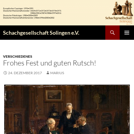
Zum
Inhalt
springen
Suchen
Schachgesellschaft Solingen e.V.
PRIMÄR
MENÜ
VERSCHIEDENES
Frohes Fest und guten Rutsch!
24. DEZEMBER 2017
MARIUS