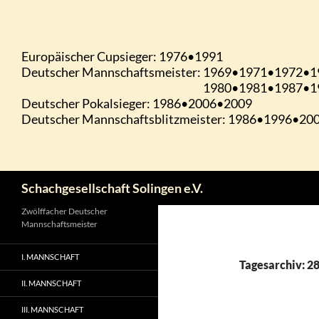
Zum
Inhalt
springen
Suchen
Schachgesellschaft Solingen e.V.
Zwölffacher Deutscher
Mannschaftsmeister
I. MANNSCHAFT
Tagesarchiv: 2
II. MANNSCHAFT
III. MANNSCHAFT