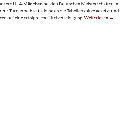
 unsere
U14-Mädchen
bei den Deutschen Meisterschaften in
ur Turnierhalbzeit alleine an die Tabellenspitze gesetzt und
SG-Mädchen Siegen Im
en auf eine erfolgreiche Titelverteidigung.
Weiterlesen
→