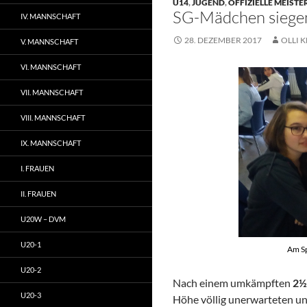
U14
,
JUGEND
,
OFFIZIELLE MEIST
SG-Mädchen siegen
IV. MANNSCHAFT
28. DEZEMBER 2017
OLLI K
V. MANNSCHAFT
VI. MANNSCHAFT
VII. MANNSCHAFT
VIII. MANNSCHAFT
IX. MANNSCHAFT
I. FRAUEN
II. FRAUEN
U20W – DVM
U20-1
Am Sp
U20-2
Nach einem umkämpften
2½
U20-3
Höhe völlig unerwarteten u