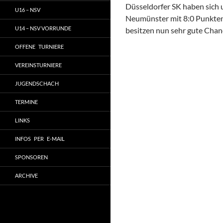
Düsseldorfer SK haben sich
U16 – NSV
Neumünster mit 8:0 Punkten z
U14 – NSV VORRUNDE
besitzen nun sehr gute Chanc
OFFENE TURNIERE
VEREINSTURNIERE
JUGENDSCHACH
TERMINE
LINKS
INFOS PER E-MAIL
SPONSOREN
ARCHIVE