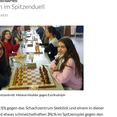
ERSCHAFTEN
 im Spitzenduell
NIEST
itzenbrett: Melanie Müdder gegen Eva Rudolph
:1½
gegen das Schachzentrum Seeblick und einem in dieser
nd etwas schmeichelhaften
3½:½
im Spitzenspiel gegen den