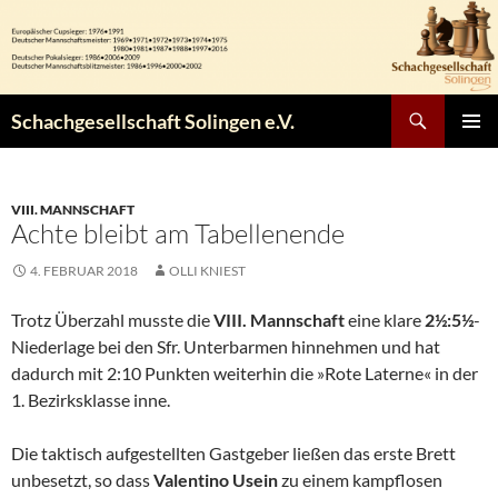
Zum
Inhalt
springen
Suchen
Schachgesellschaft Solingen e.V.
PRIMÄR
MENÜ
VIII. MANNSCHAFT
Achte bleibt am Tabellenende
4. FEBRUAR 2018
OLLI KNIEST
Trotz Überzahl musste die
VIII. Mannschaft
eine klare
2½:5½
-
Niederlage bei den Sfr. Unterbarmen hinnehmen und hat
dadurch mit 2:10 Punkten weiterhin die »Rote Laterne« in der
1. Bezirksklasse inne.
Die taktisch aufgestellten Gastgeber ließen das erste Brett
unbesetzt, so dass
Valentino Usein
zu einem kampflosen