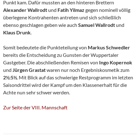
Punkt kam. Dafür mussten an den hinteren Brettern
Alexander Wallrodt
und
Fatih Yilmaz
gegen nominell völlig
überlegene Kontrahenten antreten und sich schließlich
ebenso geschlagen geben wie auch
Samuel Wallrodt
und
Klaus Drunk
.
Somit bedeutete die Punkteteilung von
Markus Schwedler
bereits die Entscheidung zu Gunsten der Wuppertaler
Gastgeber. Die abschließenden Remisen von
Ingo Kopernok
und
Jürgen Grastat
waren nur noch Ergebniskosmetik zum
2½:5½
. Mit Blick auf das schwierige Restprogramm im letzten
Saisondrittel wird der Kampf um den Klassenerhalt für die
Achte nun sehr schwer werden.
Zur Seite der VIII. Mannschaft
Beitragsnavigation