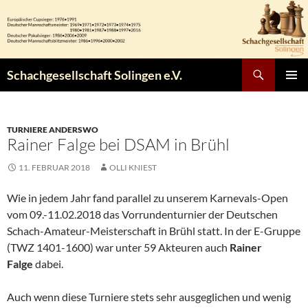
Zum
Inhalt
springen
Suchen
Schachgesellschaft Solingen e.V.
PRIMÄR
MENÜ
TURNIERE ANDERSWO
Rainer Falge bei DSAM in Brühl
11. FEBRUAR 2018
OLLI KNIEST
Wie in jedem Jahr fand parallel zu unserem Karnevals-Open
vom 09.-11.02.2018 das Vorrundenturnier der Deutschen
Schach-Amateur-Meisterschaft in Brühl statt. In der E-Gruppe
(TWZ 1401-1600) war unter 59 Akteuren auch
Rainer
Falge
dabei.
Auch wenn diese Turniere stets sehr ausgeglichen und wenig