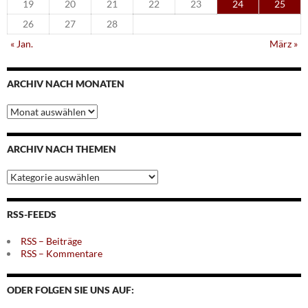
19
20
21
22
23
24
25
26
27
28
« Jan.
März »
ARCHIV NACH MONATEN
Archiv
nach
Monaten
ARCHIV NACH THEMEN
Archiv
nach
Themen
RSS-FEEDS
RSS – Beiträge
RSS – Kommentare
ODER FOLGEN SIE UNS AUF: