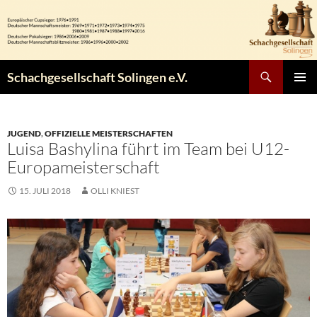
Zum
Inhalt
springen
Suchen
Schachgesellschaft Solingen e.V.
PRIMÄR
MENÜ
JUGEND
,
OFFIZIELLE MEISTERSCHAFTEN
Luisa Bashylina führt im Team bei U12-
Europameisterschaft
15. JULI 2018
OLLI KNIEST