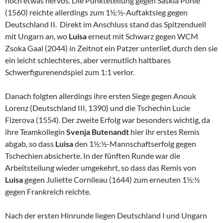
noch etwas nervös. Die Punkteteilung gegen Saskia Pohle
(1560) reichte allerdings zum 1½:½-Auftaktsieg gegen
Deutschland II. Direkt im Anschluss stand das Spitzenduell
mit Ungarn an, wo
Luisa
erneut mit Schwarz gegen WCM
Zsoka Gaal (2044) in Zeitnot ein Patzer unterlief, durch den sie
ein leicht schlechteres, aber vermutlich haltbares
Schwerfigurenendspiel zum 1:1 verlor.
Danach folgten allerdings ihre ersten Siege gegen Anouk
Lorenz (Deutschland III, 1390) und die Tschechin Lucie
Fizerova (1554). Der zweite Erfolg war besonders wichtig, da
ihre Teamkollegin
Svenja Butenandt
hier ihr erstes Remis
abgab, so dass
Luisa
den 1½:½-Mannschaftserfolg gegen
Tschechien absicherte. In der fünften Runde war die
Arbeitsteilung wieder umgekehrt, so dass das Remis von
Luisa
gegen Juliette Cornileau (1644) zum erneuten 1½:½
gegen Frankreich reichte.
Nach der ersten Hinrunde liegen Deutschland I und Ungarn