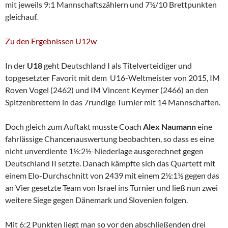
mit jeweils 9:1 Mannschaftszählern und 7½/10 Brettpunkten
gleichauf.
Zu den Ergebnissen U12w
In der
U18
geht Deutschland I als Titelverteidiger und
topgesetzter Favorit mit dem U16-Weltmeister von 2015, IM
Roven Vogel (2462) und IM Vincent Keymer (2466) an den
Spitzenbrettern in das 7rundige Turnier mit 14 Mannschaften.
Doch gleich zum Auftakt musste Coach
Alex Naumann
eine
fahrlässige Chancenauswertung beobachten, so dass es eine
nicht unverdiente 1½:2½-Niederlage ausgerechnet gegen
Deutschland II setzte. Danach kämpfte sich das Quartett mit
einem Elo-Durchschnitt von 2439 mit einem 2½:1½ gegen das
an Vier gesetzte Team von Israel ins Turnier und ließ nun zwei
weitere Siege gegen Dänemark und Slovenien folgen.
Mit 6:2 Punkten liegt man so vor den abschließenden drei