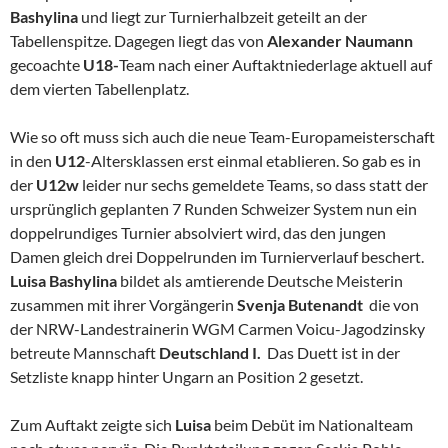
Bashylina
und liegt zur Turnierhalbzeit geteilt an der
Tabellenspitze. Dagegen liegt das von
Alexander Naumann
gecoachte
U18-
Team nach einer Auftaktniederlage aktuell auf
dem vierten Tabellenplatz.
Wie so oft muss sich auch die neue Team-Europameisterschaft
in den
U12
-Altersklassen erst einmal etablieren. So gab es in
der
U12w
leider nur sechs gemeldete Teams, so dass statt der
ursprünglich geplanten 7 Runden Schweizer System nun ein
doppelrundiges Turnier absolviert wird, das den jungen
Damen gleich drei Doppelrunden im Turnierverlauf beschert.
Luisa Bashylina
bildet als amtierende Deutsche Meisterin
zusammen mit ihrer Vorgängerin
Svenja Butenandt
die von
der NRW-Landestrainerin WGM Carmen Voicu-Jagodzinsky
betreute Mannschaft
Deutschland I.
Das Duett ist in der
Setzliste knapp hinter Ungarn an Position 2 gesetzt.
Zum Auftakt zeigte sich
Luisa
beim Debüt im Nationalteam