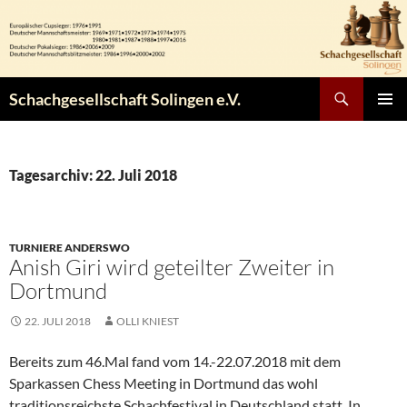
Zum
Inhalt
springen
Suchen
Schachgesellschaft Solingen e.V.
PRIMÄR
MENÜ
Tagesarchiv: 22. Juli 2018
TURNIERE ANDERSWO
Anish Giri wird geteilter Zweiter in
Dortmund
22. JULI 2018
OLLI KNIEST
Bereits zum 46.Mal fand vom 14.-22.07.2018 mit dem
Sparkassen Chess Meeting in Dortmund das wohl
traditionsreichste Schachfestival in Deutschland statt. In