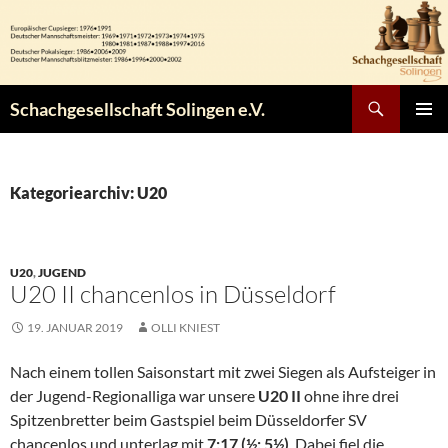
Zum
Inhalt
springen
Suchen
Schachgesellschaft Solingen e.V.
PRIMÄR
MENÜ
Kategoriearchiv: U20
U20
,
JUGEND
U20 II chancenlos in Düsseldorf
19. JANUAR 2019
OLLI KNIEST
Nach einem tollen Saisonstart mit zwei Siegen als Aufsteiger in
der Jugend-Regionalliga war unsere
U20 II
ohne ihre drei
Spitzenbretter beim Gastspiel beim Düsseldorfer SV
chancenlos und unterlag mit
7:17 (½: 5½)
. Dabei fiel die