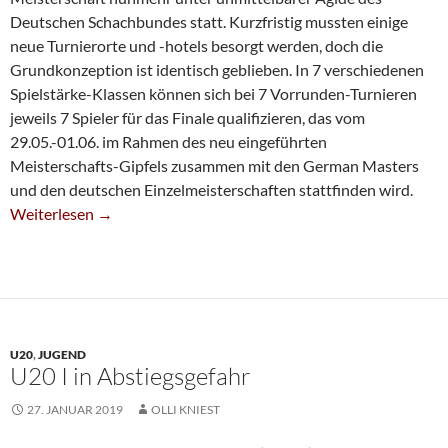
Deutschen Schachbundes statt. Kurzfristig mussten einige
neue Turnierorte und -hotels besorgt werden, doch die
Grundkonzeption ist identisch geblieben. In 7 verschiedenen
Spielstärke-Klassen können sich bei 7 Vorrunden-Turnieren
jeweils 7 Spieler für das Finale qualifizieren, das vom
29.05.-01.06. im Rahmen des neu eingeführten
Meisterschafts-Gipfels zusammen mit den German Masters
und den deutschen Einzelmeisterschaften stattfinden wird.
Melanie Müdder Qualifiziert Sich Für DSAM-Finale
Weiterlesen
→
U20
,
JUGEND
U20 I in Abstiegsgefahr
27. JANUAR 2019
OLLI KNIEST