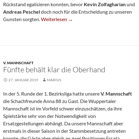
Rückstand egalisieren konnten, bevor
Kevin Zolfagharian
und
Andreas Peschel
doch noch für die Entscheidung zu unseren
Dritte Siegt In Kamp-Lintfort
Gunsten sorgten.
Weiterlesen
→
V. MANNSCHAFT
Fünfte behält klar die Oberhand
27. JANUAR 2019
MARIUS
In der 5. Runde der 1. Bezirksliga hatte unsere
V. Mannschaft
die Schachfreunde Anna 88 zu Gast. Die Wuppertaler
Mannschaft ist im Vorfeld schwer einzuschätzen, da ihre
Spielstärke sehr von der Notwendigkeit von
Ersatzgestellungen abhängt. Da unsere Mannschaft aber
erstmals in dieser Saison in der Stammbesetzung antreten
konnte, die Gäste aber gleich an zwei Positionen Ersatz