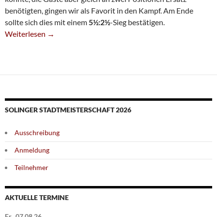
benötigten, gingen wir als Favorit in den Kampf. Am Ende
sollte sich dies mit einem
5½:2½
-Sieg bestätigen.
Fünfte Behält Klar Die Oberhand
Weiterlesen
→
SOLINGER STADTMEISTERSCHAFT 2026
Ausschreibung
Anmeldung
Teilnehmer
AKTUELLE TERMINE
Fr., 07.08.26