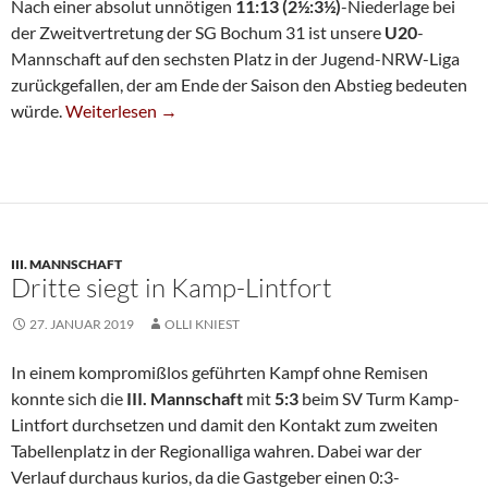
Nach einer absolut unnötigen
11:13 (2½:3½)
-Niederlage bei
der Zweitvertretung der SG Bochum 31 ist unsere
U20
-
Mannschaft auf den sechsten Platz in der Jugend-NRW-Liga
zurückgefallen, der am Ende der Saison den Abstieg bedeuten
U20 I In Abstiegsgefahr
würde.
Weiterlesen
→
III. MANNSCHAFT
Dritte siegt in Kamp-Lintfort
27. JANUAR 2019
OLLI KNIEST
In einem kompromißlos geführten Kampf ohne Remisen
konnte sich die
III. Mannschaft
mit
5:3
beim SV Turm Kamp-
Lintfort durchsetzen und damit den Kontakt zum zweiten
Tabellenplatz in der Regionalliga wahren. Dabei war der
Verlauf durchaus kurios, da die Gastgeber einen 0:3-