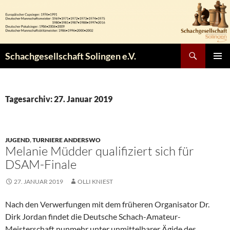
Zum
Inhalt
springen
Suchen
Schachgesellschaft Solingen e.V.
PRIMÄR
MENÜ
Tagesarchiv: 27. Januar 2019
JUGEND
,
TURNIERE ANDERSWO
Melanie Müdder qualifiziert sich für
DSAM-Finale
27. JANUAR 2019
OLLI KNIEST
Nach den Verwerfungen mit dem früheren Organisator Dr.
Dirk Jordan findet die Deutsche Schach-Amateur-
Meisterschaft nunmehr unter unmittelbarer Ägide des