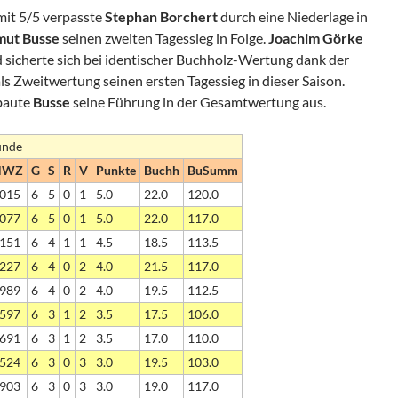
mit 5/5 verpasste
Stephan Borchert
durch eine Niederlage in
mut Busse
seinen zweiten Tagessieg in Folge.
Joachim Görke
d sicherte sich bei identischer Buchholz-Wertung dank der
 Zweitwertung seinen ersten Tagessieg in dieser Saison.
 baute
Busse
seine Führung in der Gesamtwertung aus.
unde
NWZ
G
S
R
V
Punkte
Buchh
BuSumm
015
6
5
0
1
5.0
22.0
120.0
077
6
5
0
1
5.0
22.0
117.0
151
6
4
1
1
4.5
18.5
113.5
227
6
4
0
2
4.0
21.5
117.0
989
6
4
0
2
4.0
19.5
112.5
597
6
3
1
2
3.5
17.5
106.0
691
6
3
1
2
3.5
17.0
110.0
524
6
3
0
3
3.0
19.5
103.0
903
6
3
0
3
3.0
19.0
117.0