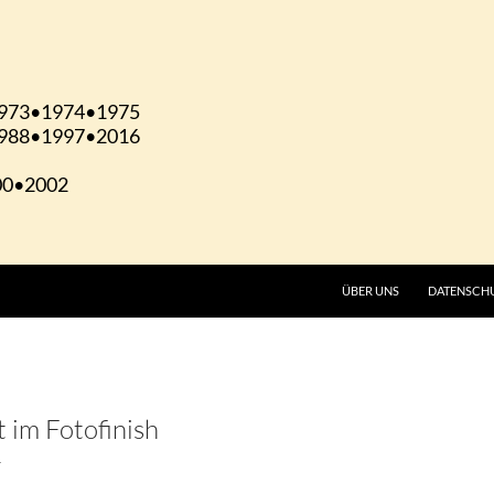
ÜBER UNS
DATENSCH
 im Fotofinish
T