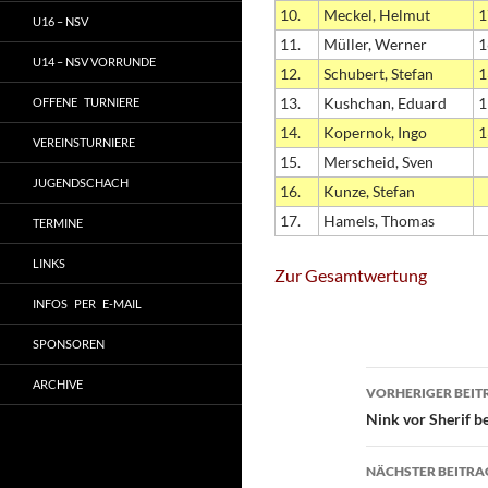
10.
Meckel, Helmut
1
U16 – NSV
11.
Müller, Werner
1
U14 – NSV VORRUNDE
12.
Schubert, Stefan
1
13.
Kushchan, Eduard
1
OFFENE TURNIERE
14.
Kopernok, Ingo
1
VEREINSTURNIERE
15.
Merscheid, Sven
JUGENDSCHACH
16.
Kunze, Stefan
17.
Hamels, Thomas
TERMINE
LINKS
Zur Gesamtwertung
INFOS PER E-MAIL
SPONSOREN
Beitragsn
ARCHIVE
VORHERIGER BEIT
Nink vor Sherif b
NÄCHSTER BEITRA