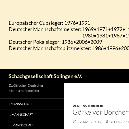
Zum
Inhalt
springen
Suchen
Schachgesellschaft Solingen e.V.
Zwölffacher Deutscher
Mannschaftsmeister
I. MANNSCHAFT
VEREINSTURNIERE
Görke vor Borchert
II. MANNSCHAFT
29. MÄRZ 2019
OLLI KNIES
III. MANNSCHAFT