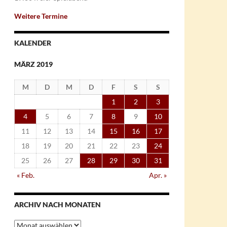
Weitere Termine
KALENDER
MÄRZ 2019
M
D
M
D
F
S
S
1
2
3
4
5
6
7
8
9
10
11
12
13
14
15
16
17
18
19
20
21
22
23
24
25
26
27
28
29
30
31
« Feb.
Apr. »
ARCHIV NACH MONATEN
Archiv