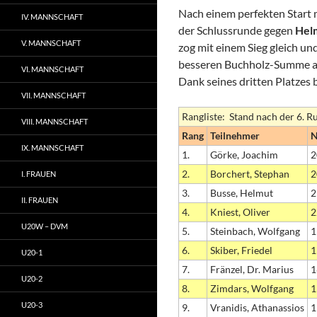
Nach einem perfekten Start 
IV. MANNSCHAFT
der Schlussrunde gegen
Hel
V. MANNSCHAFT
zog mit einem Sieg gleich un
besseren Buchholz-Summe als
VI. MANNSCHAFT
Dank seines dritten Platzes
VII. MANNSCHAFT
Rangliste: Stand nach der 6. R
VIII. MANNSCHAFT
Rang
Teilnehmer
IX. MANNSCHAFT
1.
Görke, Joachim
2
2.
Borchert, Stephan
2
I. FRAUEN
3.
Busse, Helmut
2
II. FRAUEN
4.
Kniest, Oliver
2
U20W – DVM
5.
Steinbach, Wolfgang
1
6.
Skiber, Friedel
1
U20-1
7.
Fränzel, Dr. Marius
1
U20-2
8.
Zimdars, Wolfgang
1
U20-3
9.
Vranidis, Athanassios
1