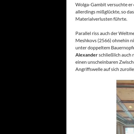
Wolga-Gambit versuchte er 
allerdings mißglückte, so das
Materialverlusten führte.
Parallel riss auch der Weltm
Meshkovs (2566) ohnehin nich
unter doppeltem Bauernopfer
Alexander
schließlich auch 
einen unscheinbaren Zwisch
Angriffswelle auf sich zuroll