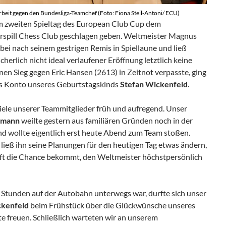
rbeit gegen den Bundesliga-Teamchef (Foto: Fiona Steil-Antoni/ ECU)
m zweiten Spieltag des European Club Cup dem
rspill Chess Club geschlagen geben. Weltmeister Magnus
abei nach seinem gestrigen Remis in Spiellaune und ließ
icherlich nicht ideal verlaufener Eröffnung letztlich keine
nen Sieg gegen Eric Hansen (2613) in Zeitnot verpasste, ging
as Konto unseres Geburtstagskinds
Stefan Wickenfeld
.
iele unserer Teammitglieder früh und aufregend. Unser
umann
weilte gestern aus familiären Gründen noch in der
d wollte eigentlich erst heute Abend zum Team stoßen.
ließ ihn seine Planungen für den heutigen Tag etwas ändern,
 oft die Chance bekommt, den Weltmeister höchstpersönlich
e Stunden auf der Autobahn unterwegs war, durfte sich unser
ckenfeld
beim Frühstück über die Glückwünsche unseres
e freuen. Schließlich warteten wir an unserem