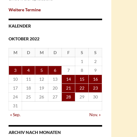
Weitere Termine
KALENDER
OKTOBER 2022
M
D
M
D
F
S
S
1
2
3
4
5
6
7
8
9
10
11
12
13
14
15
16
17
18
19
20
21
22
23
24
25
26
27
28
29
30
31
« Sep.
Nov. »
ARCHIV NACH MONATEN