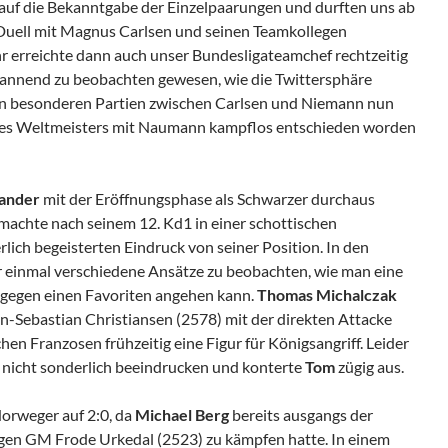
auf die Bekanntgabe der Einzelpaarungen und durften uns ab
n Duell mit Magnus Carlsen und seinen Teamkollegen
r erreichte dann auch unser Bundesligateamchef rechtzeitig
pannend zu beobachten gewesen, wie die Twittersphäre
den besonderen Partien zwischen Carlsen und Niemann nun
des Weltmeisters mit Naumann kampflos entschieden worden
ander
mit der Eröffnungsphase als Schwarzer durchaus
achte nach seinem 12. Kd1 in einer schottischen
ich begeisterten Eindruck von seiner Position. In den
r einmal verschiedene Ansätze zu beobachten, wie man eine
t gegen einen Favoriten angehen kann.
Thomas Michalczak
-Sebastian Christiansen (2578) mit der direkten Attacke
hen Franzosen frühzeitig eine Figur für Königsangriff. Leider
r nicht sonderlich beeindrucken und konterte
Tom
zügig aus.
orweger auf 2:0, da
Michael Berg
bereits ausgangs der
gen GM Frode Urkedal (2523) zu kämpfen hatte. In einem