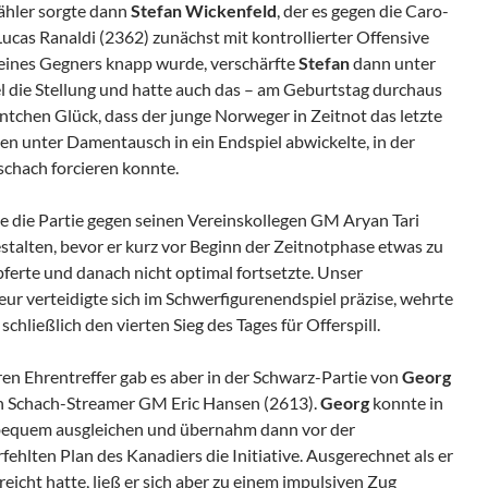
ähler sorgte dann
Stefan Wickenfeld
, der es gegen die Caro-
cas Ranaldi (2362) zunächst mit kontrollierter Offensive
 seines Gegners knapp wurde, verschärfte
Stefan
dann unter
 die Stellung und hatte auch das – am Geburtstag durchaus
chen Glück, dass der junge Norweger in Zeitnot das letzte
en unter Damentausch in ein Endspiel abwickelte, in der
schach forcieren konnte.
 die Partie gegen seinen Vereinskollegen GM Aryan Tari
stalten, bevor er kurz vor Beginn der Zeitnotphase etwas zu
ferte und danach nicht optimal fortsetzte. Unser
ur verteidigte sich im Schwerfigurenendspiel präzise, wehrte
chließlich den vierten Sieg des Tages für Offerspill.
n Ehrentreffer gab es aber in der Schwarz-Partie von
Georg
 Schach-Streamer GM Eric Hansen (2613).
Georg
konnte in
 bequem ausgleichen und übernahm dann vor der
ehlten Plan des Kanadiers die Initiative. Ausgerechnet als er
eicht hatte, ließ er sich aber zu einem impulsiven Zug