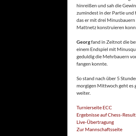
hinreißen und sah die Gewin
zumindest in der Partie und 
das er mit drei Minusbauern
Mattnetz konstruieren konn
Georg
fand in Zeitnot die be
einem Endspiel mit Minusqua
geduldig die Mehrbauern vo
fangen konnte.
So stand nach über 5 Stunden
morgigen Mittwoch geht es 
weiter.
Turnierseite ECC
Ergebnisse auf Chess-Result
Live-Übertragung
Zur Mannschaftsseite