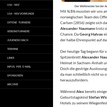
U16 – NSV
Der Weltmeister bei der A
Mit
½:5½
mussten wir uns a
U14 – NSV VORRUNDE
norwegischen Team des Offe
Carlsen (2856) zeigte sich d
OFFENE TURNIERE
Alexander Naumann
trotz s
VEREINSTURNIERE
Chance. Da
Georg Halvax
ei
der halbe Ehrenpunkt auf d
JUGENDSCHACH
TERMINE
Der heutige Tag begann für v
Spitzenbrett
Alexander Na
LINKS
Heimat in Sachsen-Anhalt un
INFOS PER E-MAIL
Doch die gestrige Auslosung 
da man schließlich nicht so
SPONSOREN
herauszufordern.
ARCHIVE
Während
Alex
bereits einig
Geburtstagskind
Stefan Wi
Hotels zu seinem Wiegenfest