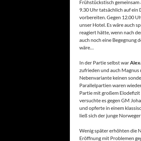
Frühstückstisch gemeinsam 
9.30 Uhr tatsächlich auf ei
vorbereiten. Gegen 12.00 Uh
unser Hotel. Es wäre auch s
reagiert hätte, wenn nach 
auch noch eine Begegnung 
wäre…
In der Partie selbst war
Alex
zufrieden und auch Magnus m
Nebenvariante keinen sonderl
Parallelpartien waren wiede
Partie mit großem Elodefizi
versuchte es gegen GM Johan
und opferte in einem klassisc
ließ sich der junge Norwege
Wenig später erhöhten die N
Eröffnung mit Problemen ge