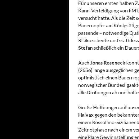
Für unseren ersten halben Z
Kann-Verteidigung von FM Lu
versucht hatte. Als die Zeit
Bauernopfer am Königsflügel
passende – notwendige Quänt
Risiko scheute und stattdess
Stefan
schließlich ein Dauer
Auch
Jonas Roseneck
konnte
(2656) lange ausgeglichen ge
optimistisch einen Bauern op
norwegischer Bundesligaakte
alle Drohungen ab und holte s
Große Hoffnungen auf unsere
Halvax
gegen den bekannten
einem Rossolimo-Sizilianer
Zeitnotphase nach einem verf
eine klare Gewinnstellung err