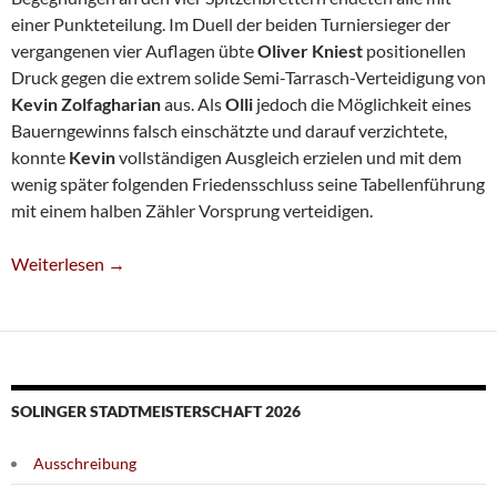
einer Punkteteilung. Im Duell der beiden Turniersieger der
vergangenen vier Auflagen übte
Oliver Kniest
positionellen
Druck gegen die extrem solide Semi-Tarrasch-Verteidigung von
Kevin Zolfagharian
aus. Als
Olli
jedoch die Möglichkeit eines
Bauerngewinns falsch einschätzte und darauf verzichtete,
konnte
Kevin
vollständigen Ausgleich erzielen und mit dem
wenig später folgenden Friedensschluss seine Tabellenführung
mit einem halben Zähler Vorsprung verteidigen.
Kein Sieger Im Spitzenspiel Der Stadtmeisterschaft
Weiterlesen
→
SOLINGER STADTMEISTERSCHAFT 2026
Ausschreibung