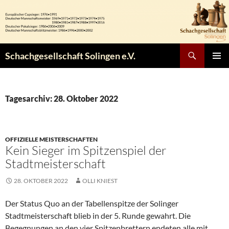
Zum
Inhalt
springen
Suchen
Schachgesellschaft Solingen e.V.
PRIMÄR
MENÜ
Tagesarchiv: 28. Oktober 2022
OFFIZIELLE MEISTERSCHAFTEN
Kein Sieger im Spitzenspiel der
Stadtmeisterschaft
28. OKTOBER 2022
OLLI KNIEST
Der Status Quo an der Tabellenspitze der Solinger
Stadtmeisterschaft blieb in der 5. Runde gewahrt. Die
Begegnungen an den vier Spitzenbrettern endeten alle mit