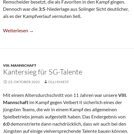
Remscheider besetzt, die als Favoriten in den Kampf gingen.
Dennoch war die
3:5
-Niederlage aus Solinger Sicht deutlicher,
als es der Kampfverlauf vermuten ließ.
SW Remscheid Zu Stark Für Sechste
Weiterlesen
→
VIII. MANNSCHAFT
Kantersieg für SG-Talente
23. OKTOBER 2022
OLLI KNIEST
Mit einem Altersdurchschnitt von 11 Jahren war unsere
VIII.
Mannschaft
im Kampf gegen Velbert II sicherlich eines der
jüngsten Teams, die wir in einem Kampf des allgemeinen
Spielbetriebs jemals aufgestellt haben. Das Endergebnis von
6:0
demonstrierte dann nachdrücklich, dass wir auch bei den
Jüngsten auf einige vielversprechende Talente bauen können.