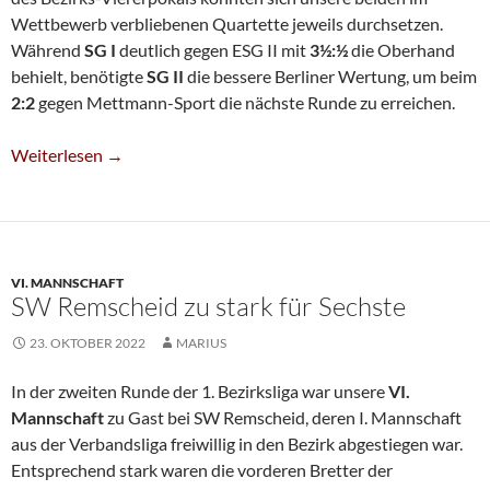
Wettbewerb verbliebenen Quartette jeweils durchsetzen.
Während
SG I
deutlich gegen ESG II mit
3½:½
die Oberhand
behielt, benötigte
SG II
die bessere Berliner Wertung, um beim
2:2
gegen Mettmann-Sport die nächste Runde zu erreichen.
Zwei SG-Teams Im Bezirkspokal-Halbfinale
Weiterlesen
→
VI. MANNSCHAFT
SW Remscheid zu stark für Sechste
23. OKTOBER 2022
MARIUS
In der zweiten Runde der 1. Bezirksliga war unsere
VI.
Mannschaft
zu Gast bei SW Remscheid, deren I. Mannschaft
aus der Verbandsliga freiwillig in den Bezirk abgestiegen war.
Entsprechend stark waren die vorderen Bretter der