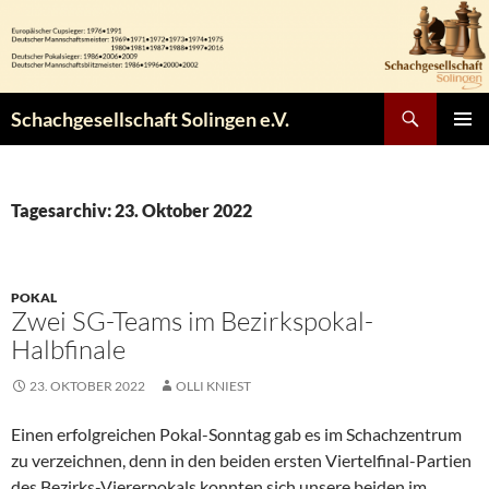
Zum
Inhalt
springen
Suchen
Schachgesellschaft Solingen e.V.
PRIMÄR
MENÜ
Tagesarchiv: 23. Oktober 2022
POKAL
Zwei SG-Teams im Bezirkspokal-
Halbfinale
23. OKTOBER 2022
OLLI KNIEST
Einen erfolgreichen Pokal-Sonntag gab es im Schachzentrum
zu verzeichnen, denn in den beiden ersten Viertelfinal-Partien
des Bezirks-Viererpokals konnten sich unsere beiden im