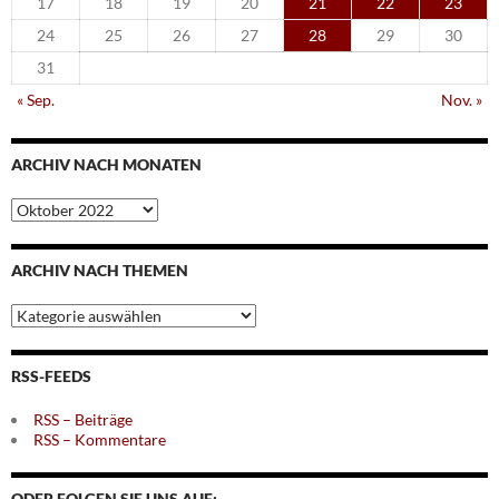
17
18
19
20
21
22
23
24
25
26
27
28
29
30
31
« Sep.
Nov. »
ARCHIV NACH MONATEN
Archiv
nach
Monaten
ARCHIV NACH THEMEN
Archiv
nach
Themen
RSS-FEEDS
RSS – Beiträge
RSS – Kommentare
ODER FOLGEN SIE UNS AUF: