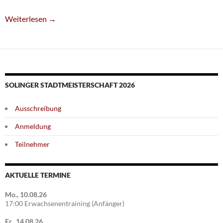
Kantersieg Für SG-Talente
Weiterlesen
→
SOLINGER STADTMEISTERSCHAFT 2026
Ausschreibung
Anmeldung
Teilnehmer
AKTUELLE TERMINE
Mo., 10.08.26
17:00 Erwachsenentraining (Anfänger)
Fr., 14.08.26