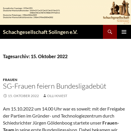
Zum
Inhalt
springen
Suchen
Schachgesellschaft Solingen e.V.
PRIMÄR
MENÜ
Tagesarchiv: 15. Oktober 2022
FRAUEN
SG-Frauen feiern Bundesligadebüt
15. OKTOBER 2022
OLLI KNIEST
Am 15.10.2022 um 14.00 Uhr war es soweit: mit der Freigabe
der Partien im Gründer- und Technologiezentrum durch
Schiedsrichter Jürgen Göldenboog startete unser
Frauen-
Team
in seine erste Bundesligasaison. Dabei bekamen wir