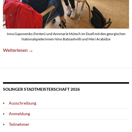
Inna Gaponenko (hinten) und Annmarie Mütsch im Duell mit den georgischen
Nationalspielerinnen Nino Batsiashvilli und Meri Arabidze
SG-Frauen Feiern Bundesligadebüt
Weiterlesen
→
SOLINGER STADTMEISTERSCHAFT 2026
Ausschreibung
Anmeldung
Teilnehmer