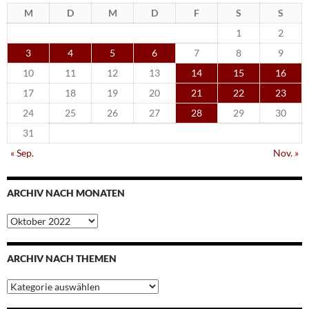
M
D
M
D
F
S
S
1
2
3
4
5
6
7
8
9
10
11
12
13
14
15
16
17
18
19
20
21
22
23
24
25
26
27
28
29
30
31
« Sep.
Nov. »
ARCHIV NACH MONATEN
Archiv
nach
Monaten
ARCHIV NACH THEMEN
Archiv
nach