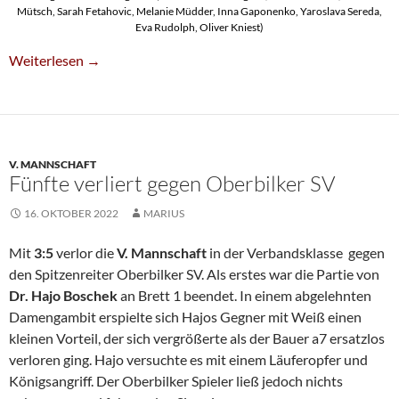
Mütsch, Sarah Fetahovic, Melanie Müdder, Inna Gaponenko, Yaroslava Sereda,
Eva Rudolph, Oliver Kniest)
Erster Sieg In Frauen-Bundesliga
Weiterlesen
→
V. MANNSCHAFT
Fünfte verliert gegen Oberbilker SV
16. OKTOBER 2022
MARIUS
Mit
3:5
verlor die
V. Mannschaft
in der Verbandsklasse gegen
den Spitzenreiter Oberbilker SV. Als erstes war die Partie von
Dr. Hajo Boschek
an Brett 1 beendet. In einem abgelehnten
Damengambit erspielte sich Hajos Gegner mit Weiß einen
kleinen Vorteil, der sich vergrößerte als der Bauer a7 ersatzlos
verloren ging. Hajo versuchte es mit einem Läuferopfer und
Königsangriff. Der Oberbilker Spieler ließ jedoch nichts