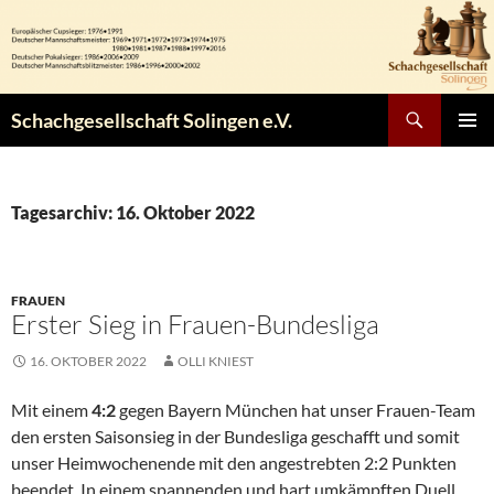
Zum
Inhalt
springen
Suchen
Schachgesellschaft Solingen e.V.
PRIMÄR
MENÜ
Tagesarchiv: 16. Oktober 2022
FRAUEN
Erster Sieg in Frauen-Bundesliga
16. OKTOBER 2022
OLLI KNIEST
Mit einem
4:2
gegen Bayern München hat unser Frauen-Team
den ersten Saisonsieg in der Bundesliga geschafft und somit
unser Heimwochenende mit den angestrebten 2:2 Punkten
beendet. In einem spannenden und hart umkämpften Duell