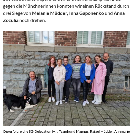
gegen die Münchnerinnen konnten wir einen Rückstand durch
drei Siege von
Melanie Müdder, Inna Gaponenko
und
Anna
Zozulia
noch drehen.
Die erfolgreiche SG-Delegation (v..l. Teamhund Magnus, Rafael Müdder, Annmarie