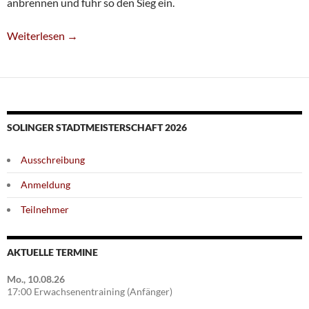
anbrennen und fuhr so den Sieg ein.
Fünfte Verliert Gegen Oberbilker SV
Weiterlesen
→
SOLINGER STADTMEISTERSCHAFT 2026
Ausschreibung
Anmeldung
Teilnehmer
AKTUELLE TERMINE
Mo., 10.08.26
17:00 Erwachsenentraining (Anfänger)