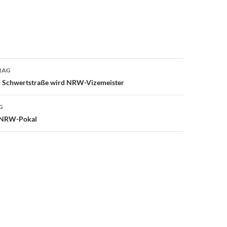
avigation
RAG
 Schwertstraße wird NRW-Vizemeister
G
m NRW-Pokal