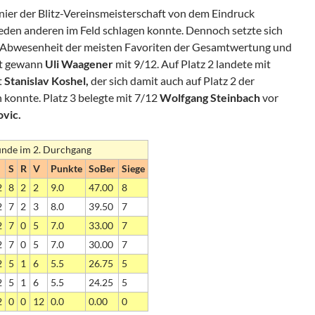
nier der Blitz-Vereinsmeisterschaft von dem Eindruck
jeden anderen im Feld schlagen konnte. Dennoch setzte sich
i Abwesenheit der meisten Favoriten der Gesamtwertung und
pt gewann
Uli Waagener
mit 9/12. Auf Platz 2 landete mit
t
Stanislav Koshel,
der sich damit auch auf Platz 2 der
konnte. Platz 3 belegte mit 7/12
Wolfgang Steinbach
vor
ovic.
Runde im 2. Durchgang
S
R
V
Punkte
SoBer
Siege
2
8
2
2
9.0
47.00
8
2
7
2
3
8.0
39.50
7
2
7
0
5
7.0
33.00
7
2
7
0
5
7.0
30.00
7
2
5
1
6
5.5
26.75
5
2
5
1
6
5.5
24.25
5
2
0
0
12
0.0
0.00
0