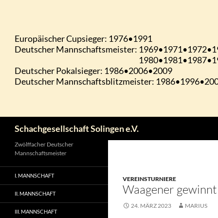
Zum
Inhalt
springen
Suchen
Schachgesellschaft Solingen e.V.
Zwölffacher Deutscher
Mannschaftsmeister
I. MANNSCHAFT
VEREINSTURNIERE
Waagener gewinnt 
II. MANNSCHAFT
24. MÄRZ 2023
MARIUS
III. MANNSCHAFT