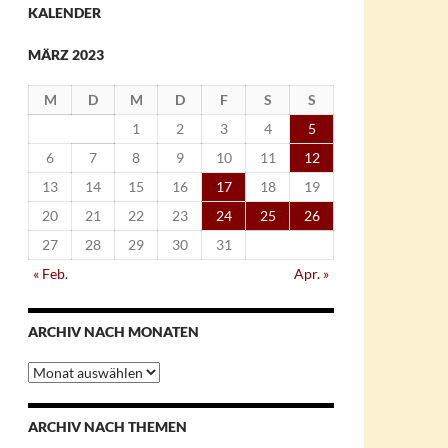
KALENDER
MÄRZ 2023
M
D
M
D
F
S
S
1
2
3
4
5
6
7
8
9
10
11
12
13
14
15
16
17
18
19
20
21
22
23
24
25
26
27
28
29
30
31
« Feb.
Apr. »
ARCHIV NACH MONATEN
Archiv
nach
Monaten
ARCHIV NACH THEMEN