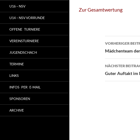
U16 – NSV
Zur Gesamtwertung
U14 – NSV VORRUNDE
OFFENE TURNIERE
Beitragsn
VEREINSTURNIERE
VORHERIGER BEIT
Mädchenteam der
JUGENDSCHACH
TERMINE
NÄCHSTER BEITRA
Guter Auftakt i
LINKS
INFOS PER E-MAIL
SPONSOREN
ARCHIVE