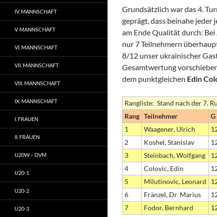
Grundsätzlich war das 4. Tur
IV. MANNSCHAFT
geprägt, dass beinahe jeder 
V. MANNSCHAFT
am Ende Qualität durch: Be
nur 7 Teilnehmern überhau
VI. MANNSCHAFT
8/12 unser ukrainischer Gas
VII. MANNSCHAFT
Gesamtwertung vorschieben 
dem punktgleichen
Edin Col
VIII. MANNSCHAFT
IX. MANNSCHAFT
Rangliste: Stand nach der 7. 
Rang
Teilnehmer
G
I. FRAUEN
1
Waagener, Ulrich
1
II. FRAUEN
2
Koshel, Stanislav
1
3
Steinbach, Wolfgang
1
U20W – DVM
4
Colovic, Edin
1
U20-1
5
Milutinovic, Leonard
1
U20-2
6
Fränzel, Dr. Marius
1
7
Fodor, Bernhard
1
U20-3