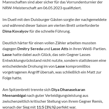
Mannschaften sind aber sicher für das Vorrundenturnier der
NRW-Meisterschaft am 06.05.2023 qualifiziert.
Im Duell mit den Duisburger Gästen sorgte der nachgemeldete
und während dieser Saison am vierten Brett unterforderte
Dima Kovalyov
für die schnelle Führung.
Deutlich härter für einen vollen Zähler arbeiten mussten
dagegen
Dmitry Sereda
und
Lasse Atts
in ihren Weiß-Partien.
Lasse
hatte dabei auch Glück, das sein Gegner Lasses
Entwicklungsrückstand nicht nutzte, sondern stattdessen eine
entscheidende Drohung im von
Lasse
kompromißlos
vorgetragenen Angriff übersah, was schließlich ein Matt zur
Folge hatte.
Am Spitzenbrett trennte sich
Diya Dhanasekaran
Meenambigai
nach guter Verteidigungsleistung aus
zwischenzeitlich kritischer Stellung von ihrem Gegner Remis,
wonach der Sieg mit
11:5 (3½:½)
perfekt war.