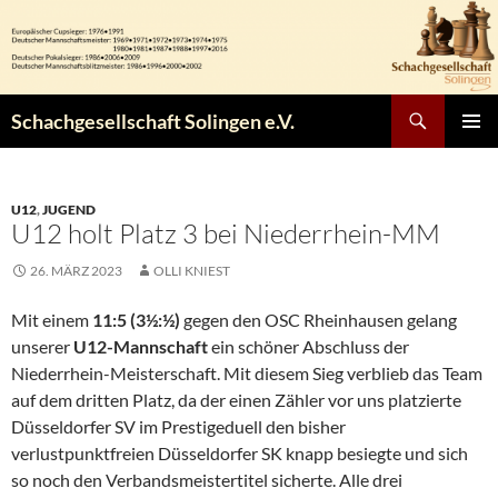
Zum
Inhalt
springen
Suchen
Schachgesellschaft Solingen e.V.
PRIMÄR
MENÜ
U12
,
JUGEND
U12 holt Platz 3 bei Niederrhein-MM
26. MÄRZ 2023
OLLI KNIEST
Mit einem
11:5 (3½:½)
gegen den OSC Rheinhausen gelang
unserer
U12-Mannschaft
ein schöner Abschluss der
Niederrhein-Meisterschaft. Mit diesem Sieg verblieb das Team
auf dem dritten Platz, da der einen Zähler vor uns platzierte
Düsseldorfer SV im Prestigeduell den bisher
verlustpunktfreien Düsseldorfer SK knapp besiegte und sich
so noch den Verbandsmeistertitel sicherte. Alle drei