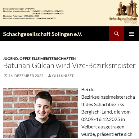
Zum
Inhalt
springen
Suchen
Schachgesellschaft Solingen e.V.
PRIMÄR
MENÜ
JUGEND
,
OFFIZIELLE MEISTERSCHAFTEN
Batuhan Gülcan wird Vize-Bezirksmeister
16. DEZEMBER 2025
OLLI KNIEST
Bei der
Bezirkseinzelmeisterscha
ft des Schachbezirks
Bergisch-Land, die vom
02.09.-16.12.2025 in
Velbert ausgetragen
wurde, präsentierte sich