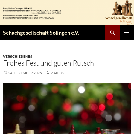
Zum
Inhalt
springen
Suchen
Schachgesellschaft Solingen e.V.
PRIMÄR
MENÜ
VERSCHIEDENES
Frohes Fest und guten Rutsch!
24. DEZEMBER 2025
MARIUS