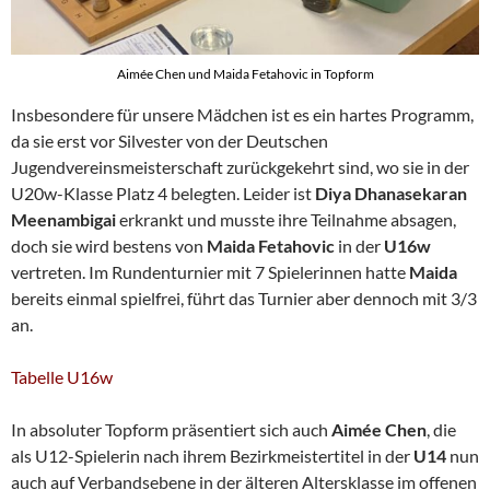
Aimée Chen und Maida Fetahovic in Topform
Insbesondere für unsere Mädchen ist es ein hartes Programm,
da sie erst vor Silvester von der Deutschen
Jugendvereinsmeisterschaft zurückgekehrt sind, wo sie in der
U20w-Klasse Platz 4 belegten. Leider ist
Diya Dhanasekaran
Meenambigai
erkrankt und musste ihre Teilnahme absagen,
doch sie wird bestens von
Maida Fetahovic
in der
U16w
vertreten. Im Rundenturnier mit 7 Spielerinnen hatte
Maida
bereits einmal spielfrei, führt das Turnier aber dennoch mit 3/3
an.
Tabelle U16w
In absoluter Topform präsentiert sich auch
Aimée Chen
, die
als U12-Spielerin nach ihrem Bezirkmeistertitel in der
U14
nun
auch auf Verbandsebene in der älteren Altersklasse im offenen