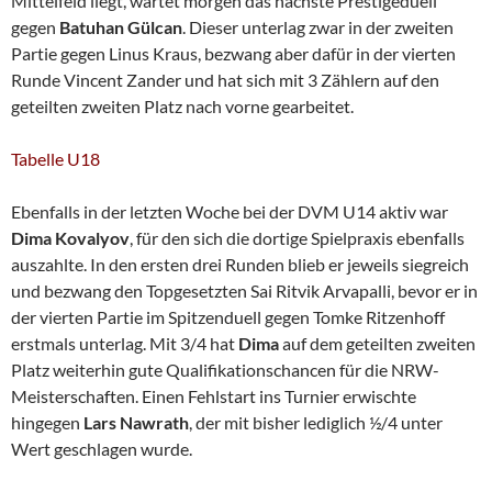
Mittelfeld liegt, wartet morgen das nächste Prestigeduell
gegen
Batuhan Gülcan
. Dieser unterlag zwar in der zweiten
Partie gegen Linus Kraus, bezwang aber dafür in der vierten
Runde Vincent Zander und hat sich mit 3 Zählern auf den
geteilten zweiten Platz nach vorne gearbeitet.
Tabelle U18
Ebenfalls in der letzten Woche bei der DVM U14 aktiv war
Dima Kovalyov
, für den sich die dortige Spielpraxis ebenfalls
auszahlte. In den ersten drei Runden blieb er jeweils siegreich
und bezwang den Topgesetzten Sai Ritvik Arvapalli, bevor er in
der vierten Partie im Spitzenduell gegen Tomke Ritzenhoff
erstmals unterlag. Mit 3/4 hat
Dima
auf dem geteilten zweiten
Platz weiterhin gute Qualifikationschancen für die NRW-
Meisterschaften. Einen Fehlstart ins Turnier erwischte
hingegen
Lars Nawrath
, der mit bisher lediglich ½/4 unter
Wert geschlagen wurde.