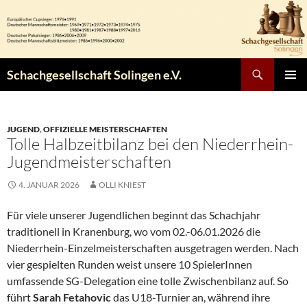
Zum
Inhalt
springen
Suchen
Schachgesellschaft Solingen e.V.
PRIMÄR
MENÜ
JUGEND
,
OFFIZIELLE MEISTERSCHAFTEN
Tolle Halbzeitbilanz bei den Niederrhein-
Jugendmeisterschaften
4. JANUAR 2026
OLLI KNIEST
Für viele unserer Jugendlichen beginnt das Schachjahr
traditionell in Kranenburg, wo vom 02.-06.01.2026 die
Niederrhein-Einzelmeisterschaften ausgetragen werden. Nach
vier gespielten Runden weist unsere 10 SpielerInnen
umfassende SG-Delegation eine tolle Zwischenbilanz auf. So
führt
Sarah Fetahovic
das U18-Turnier an, während ihre