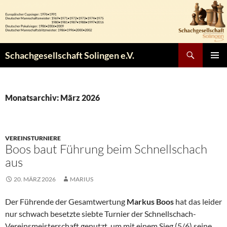
Zum
Inhalt
springen
Suchen
Schachgesellschaft Solingen e.V.
PRIMÄR
MENÜ
Monatsarchiv: März 2026
VEREINSTURNIERE
Boos baut Führung beim Schnellschach
aus
20. MÄRZ 2026
MARIUS
Der Führende der Gesamtwertung
Markus Boos
hat das leider
nur schwach besetzte siebte Turnier der Schnellschach-
Vereinsmeisterschaft genutzt, um mit einem Sieg (5/6) seine