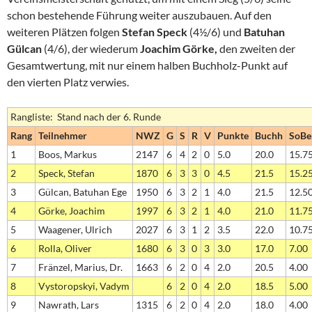
schon bestehende Führung weiter auszubauen. Auf den
weiteren Plätzen folgen
Stefan Speck
(4½/6) und
Batuhan
Gülcan
(4/6), der wiederum
Joachim Görke,
den zweiten der
Gesamtwertung, mit nur einem halben Buchholz-Punkt auf
den vierten Platz verwies.
Rangliste: Stand nach der 6. Runde
Rang
Teilnehmer
NWZ
G
S
R
V
Punkte
Buchh
SoBe
1
Boos, Markus
2147
6
4
2
0
5.0
20.0
15.7
2
Speck, Stefan
1870
6
3
3
0
4.5
21.5
15.2
3
Gülcan, Batuhan Ege
1950
6
3
2
1
4.0
21.5
12.5
4
Görke, Joachim
1997
6
3
2
1
4.0
21.0
11.7
5
Waagener, Ulrich
2027
6
3
1
2
3.5
22.0
10.7
6
Rolla, Oliver
1680
6
3
0
3
3.0
17.0
7.00
7
Fränzel, Marius, Dr.
1663
6
2
0
4
2.0
20.5
4.00
8
Vystoropskyi, Vadym
6
2
0
4
2.0
18.5
5.00
9
Nawrath, Lars
1315
6
2
0
4
2.0
18.0
4.00