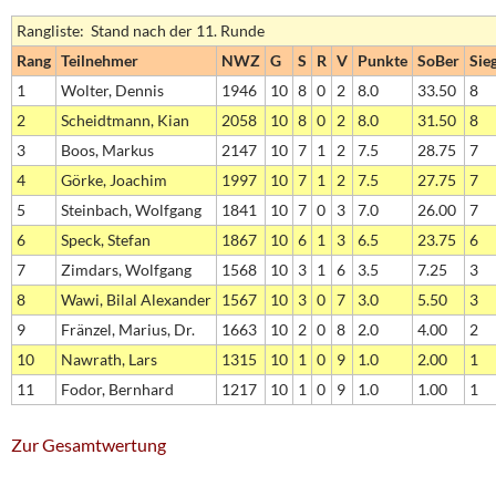
Rangliste: Stand nach der 11. Runde
Rang
Teilnehmer
NWZ
G
S
R
V
Punkte
SoBer
Sie
1
Wolter, Dennis
1946
10
8
0
2
8.0
33.50
8
2
Scheidtmann, Kian
2058
10
8
0
2
8.0
31.50
8
3
Boos, Markus
2147
10
7
1
2
7.5
28.75
7
4
Görke, Joachim
1997
10
7
1
2
7.5
27.75
7
5
Steinbach, Wolfgang
1841
10
7
0
3
7.0
26.00
7
6
Speck, Stefan
1867
10
6
1
3
6.5
23.75
6
7
Zimdars, Wolfgang
1568
10
3
1
6
3.5
7.25
3
8
Wawi, Bilal Alexander
1567
10
3
0
7
3.0
5.50
3
9
Fränzel, Marius, Dr.
1663
10
2
0
8
2.0
4.00
2
10
Nawrath, Lars
1315
10
1
0
9
1.0
2.00
1
11
Fodor, Bernhard
1217
10
1
0
9
1.0
1.00
1
Zur Gesamtwertung