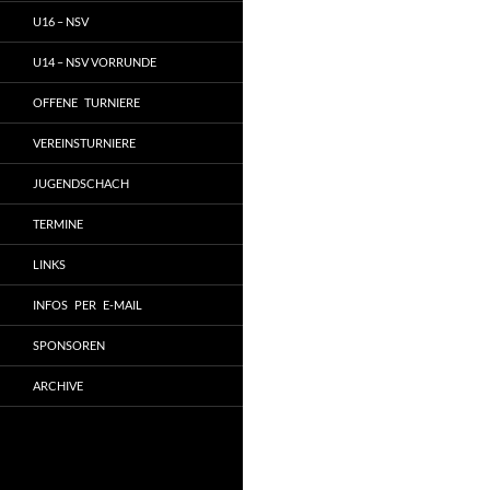
U16 – NSV
U14 – NSV VORRUNDE
OFFENE TURNIERE
VEREINSTURNIERE
JUGENDSCHACH
TERMINE
LINKS
INFOS PER E-MAIL
SPONSOREN
ARCHIVE