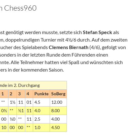
im Chess960
st genötigt werden musste, setzte sich
Stefan Speck
als
n, doppelrundigen Turnier mit 4½/6 durch. Auf dem zweiten
esucher des Spielabends
Clemens Biernath
(4/6), gefolgt von
esonders in der letzten Runde dem Führenden einen
nte. Alle Teilnehmer hatten viel Spaß und wünschten sich
iers in der kommenden Saison.
Runde im 2. Durchgang
1
2
3
4
Punkte
SoBerg
**
1½
11
01
4.5
12.00
0½
**
½1
11
4.0
8.00
00
½0
**
11
2.5
4.00
10
00
00
**
1.0
4.50