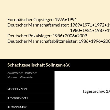
Zum
Inhalt
springen
Suchen
Schachgesellschaft Solingen e.V.
Zwölffacher Deutscher
Mannschaftsmeister
I. MANNSCHAFT
Tagesarchiv: 17
II. MANNSCHAFT
III. MANNSCHAFT