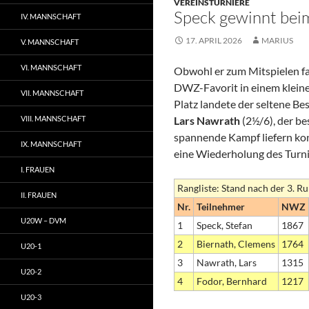
VEREINSTURNIERE
Speck gewinnt be
IV. MANNSCHAFT
17. APRIL 2026
MARIUS
V. MANNSCHAFT
VI. MANNSCHAFT
Obwohl er zum Mitspielen fa
DWZ-Favorit in einem kleine
VII. MANNSCHAFT
Platz landete der seltene B
VIII. MANNSCHAFT
Lars Nawrath
(2½/6), der b
spannende Kampf liefern kon
IX. MANNSCHAFT
eine Wiederholung des Turn
I. FRAUEN
Rangliste: Stand nach der 3. 
II. FRAUEN
Nr.
Teilnehmer
NWZ
U20W – DVM
1
Speck, Stefan
1867
2
Biernath, Clemens
1764
U20-1
3
Nawrath, Lars
1315
U20-2
4
Fodor, Bernhard
1217
U20-3