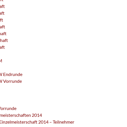
aft
aft
ft
aft
haft
haft
aft
M
W Endrunde
 Vorrunde
Vorrunde
eisterschaften 2014
nzelmeisterschaft 2014 – Teilnehmer