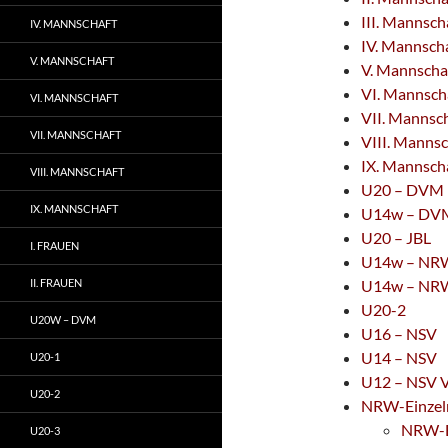
III. Mannsch
IV. MANNSCHAFT
IV. Mannsch
V. MANNSCHAFT
V. Mannscha
VI. Mannsch
VI. MANNSCHAFT
VII. Mannsc
VII. MANNSCHAFT
VIII. Mannsc
IX. Mannsch
VIII. MANNSCHAFT
U20 – DVM
IX. MANNSCHAFT
U14w – DV
U20 – JBL
I. FRAUEN
U14w – NR
II. FRAUEN
U14w – NRW
U20-2
U20W – DVM
U16 – NSV
U14 – NSV
U20-1
U12 – NSV 
U20-2
NRW-Einzelm
NRW-Ei
U20-3