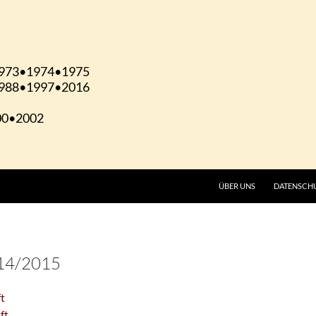
ÜBER UNS
DATENSCH
014/2015
t
ft