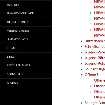
NRW-Ei
U16 – NSV
NRW-Ei
NRW-Ei
U14 – NSV VORRUNDE
NRW-Ei
OFFENE TURNIERE
NRW-Ei
NRW-Ei
VEREINSTURNIERE
NRW-Ei
JUGENDSCHACH
Blitzschach-
Schnellscha
TERMINE
Jugend-Vere
LINKS
Jugend-Blitz
Jugend-Poka
INFOS PER E-MAIL
Solinger Jug
Offene Solin
SPONSOREN
Offene
ARCHIVE
Offene
Offene
Offene
Solinger Bun