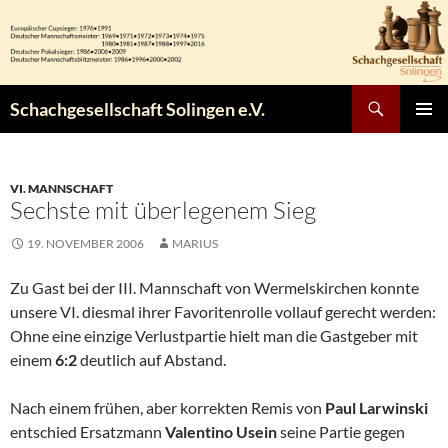
Zum
Inhalt
springen
Suchen
Schachgesellschaft Solingen e.V.
PRIMÄR
MENÜ
VI. MANNSCHAFT
Sechste mit überlegenem Sieg
19. NOVEMBER 2006
MARIUS
Zu Gast bei der III. Mannschaft von Wermelskirchen konnte
unsere VI. diesmal ihrer Favoritenrolle vollauf gerecht werden:
Ohne eine einzige Verlustpartie hielt man die Gastgeber mit
einem
6:2
deutlich auf Abstand.
Nach einem frühen, aber korrekten Remis von
Paul Larwinski
entschied Ersatzmann
Valentino Usein
seine Partie gegen