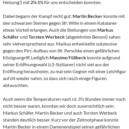
Heizung!) mit
2½:1½
für uns entscheiden konnten.
Dabei begann der Kampf recht gut:
Martin Becker
konnte mit
den schwarzen Steinen gegen Sfr. Wille in einem Katalaner
etwas Vorteil erlangen. Auch die Stellungen von
Markus
Schäfer
und
Torsten Werbeck
(abgelehntes Benoni) sahen
sehr vielversprechend aus. Markus entwickelte sukzessive
gegen den Pirc-Aufbau von Sfr. Perschke einen gefährlichen
Königsangriff. Lediglich
Massimo Füllbeck
konnte aufgrund
seiner Eröffnungswahl (c3-Sizilianer) nicht viel aus der
Eröffnung herausholen, zu mal sein Gegner mit einer Leichfigur
auf d4 wieder nahm, so dass sich rasch einige Figuren
abtauschten.
Auch wenn die Temperaturen nach rd. 3½ Stunden immer noch
nicht besser waren, konnten wir doch zuversichtlich sein:
Markus Schäfer, Martin Becker und auch Torsten Werbeck
standen deutlich besser. Kurz vor der Zeitnotphase konnte
Martin Becker in einem Damenendspiel seinen gefährlichen