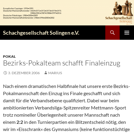
Zum
Inhalt
springen
Suchen
Schachgesellschaft Solingen e.V.
PRIMÄR
MENÜ
POKAL
Bezirks-Pokalteam schafft Finaleinzug
3. DEZEMBER 2006
MARIUS
Nach einem dramatischen Halbfinale hat unsere erste Bezirks-
Pokalmannschaft den Einzug ins Finale geschafft und sich
damit für die Verbandsebene qualifiziert. Dabei war beim
ambitionierten Verbandsliga-Spitzenreiter Mettmann-Sport
trotz nomineller Überlegenheit unserer Mannschaft nach
einem
2:2
in den Turnierpartien ein Blitzentscheid nötig, den
wir im »Eisschrank« des Gymnasiums (keine funktionstüchtige