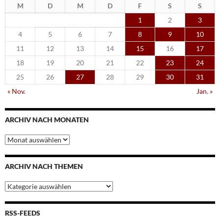
M
D
M
D
F
S
S
1
2
3
4
5
6
7
8
9
10
11
12
13
14
15
16
17
18
19
20
21
22
23
24
25
26
27
28
29
30
31
« Nov.
Jan. »
ARCHIV NACH MONATEN
Archiv
nach
Monaten
ARCHIV NACH THEMEN
Archiv
nach
Themen
RSS-FEEDS