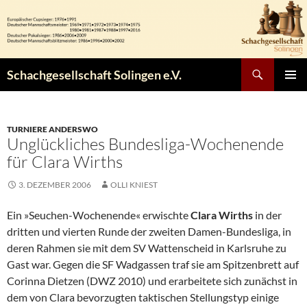
Zum
Inhalt
springen
Suchen
Schachgesellschaft Solingen e.V.
PRIMÄR
MENÜ
TURNIERE ANDERSWO
Unglückliches Bundesliga-Wochenende
für Clara Wirths
3. DEZEMBER 2006
OLLI KNIEST
Ein »Seuchen-Wochenende« erwischte
Clara Wirths
in der
dritten und vierten Runde der zweiten Damen-Bundesliga, in
deren Rahmen sie mit dem SV Wattenscheid in Karlsruhe zu
Gast war. Gegen die SF Wadgassen traf sie am Spitzenbrett auf
Corinna Dietzen (DWZ 2010) und erarbeitete sich zunächst in
dem von Clara bevorzugten taktischen Stellungstyp einige