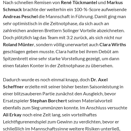
Nach schnellen Remisen von
René Tückmantel
und
Markus
Schmuck
brachte der weiterhin ein 100-%-Score aufweisende
Andreas Peschel
die Mannschaft in Führung. Damit ging man
sehr optimistisch in die Zeitnotphase, da sich auch an
zahlreichen anderen Brettern Solinger Vorteile abzeichneten.
Doch plötzlich lag das Team mit 3:2 zurück, als sich nicht nur
Roland Münter
, sondern völlig unerwartet auch
Clara Wirths
geschlagen geben musste. Clara hatte bei ihrem Debüt am
Spitzenbrett eine sehr starke Vorstellung gezeigt, um dann
einen fatalen Konter in der Zeitnotphase zu übersehen.
Dadurch wurde es noch einmal knapp, doch
Dr. Axel
Scheffner
erzielte mit seiner bisher besten Saisonleistung in
einer blitzsauberen Partie zunächst den Ausgleich, bevor
Ersatzspieler
Stephan Borchert
seinen Materialvorteil
ebenfalls zum Sieg ummünzen konnte. Im Anschluss versuchte
Ali Erkay
noch eine Zeit lang, sein vorteilhaftes
Leichtfigurenendspiel zum Gewinn zu verdichten, bevor er
schließlich im Mannschaftssinne weitere Risiken unterließ,