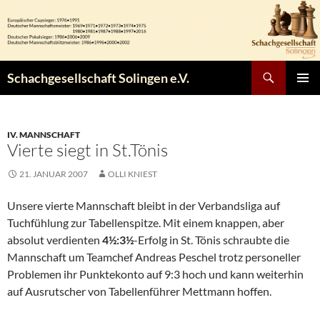
Zum
Inhalt
springen
Suchen
Schachgesellschaft Solingen e.V.
PRIMÄR
MENÜ
IV. MANNSCHAFT
Vierte siegt in St.Tönis
21. JANUAR 2007
OLLI KNIEST
Unsere vierte Mannschaft bleibt in der Verbandsliga auf
Tuchfühlung zur Tabellenspitze. Mit einem knappen, aber
absolut verdienten
4½:3½
-Erfolg in St. Tönis schraubte die
Mannschaft um Teamchef Andreas Peschel trotz personeller
Problemen ihr Punktekonto auf 9:3 hoch und kann weiterhin
auf Ausrutscher von Tabellenführer Mettmann hoffen.