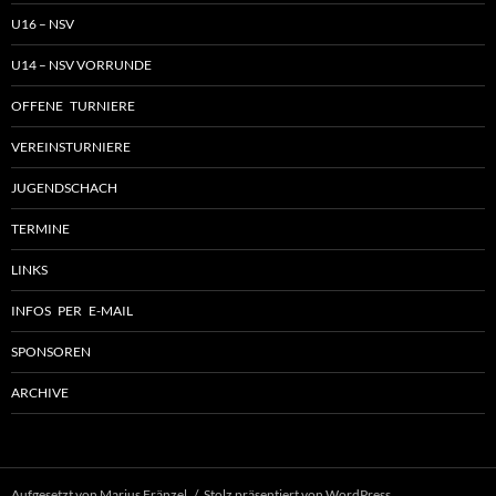
U16 – NSV
U14 – NSV VORRUNDE
OFFENE TURNIERE
VEREINSTURNIERE
JUGENDSCHACH
TERMINE
LINKS
INFOS PER E-MAIL
SPONSOREN
ARCHIVE
Aufgesetzt von Marius Fränzel
Stolz präsentiert von WordPress