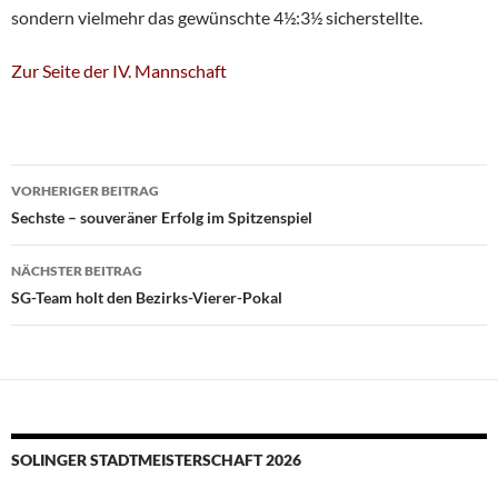
sondern vielmehr das gewünschte 4½:3½ sicherstellte.
Zur Seite der IV. Mannschaft
Beitragsnavigation
VORHERIGER BEITRAG
Sechste – souveräner Erfolg im Spitzenspiel
NÄCHSTER BEITRAG
SG-Team holt den Bezirks-Vierer-Pokal
SOLINGER STADTMEISTERSCHAFT 2026