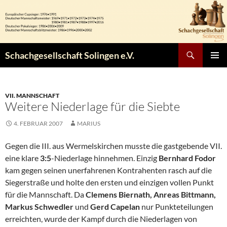
Zum
Inhalt
springen
Suchen
Schachgesellschaft Solingen e.V.
PRIMÄR
MENÜ
VII. MANNSCHAFT
Weitere Niederlage für die Siebte
4. FEBRUAR 2007
MARIUS
Gegen die III. aus Wermelskirchen musste die gastgebende VII.
eine klare
3:5
-Niederlage hinnehmen. Einzig
Bernhard Fodor
kam gegen seinen unerfahrenen Kontrahenten rasch auf die
Siegerstraße und holte den ersten und einzigen vollen Punkt
für die Mannschaft. Da
Clemens Biernath, Anreas Bittmann,
Markus Schwedler
und
Gerd Capelan
nur Punkteteilungen
erreichten, wurde der Kampf durch die Niederlagen von