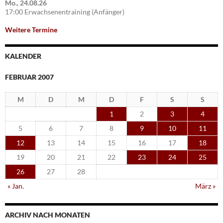
Mo., 24.08.26
17:00 Erwachsenentraining (Anfänger)
Weitere Termine
KALENDER
FEBRUAR 2007
M
D
M
D
F
S
S
1
2
3
4
5
6
7
8
9
10
11
12
13
14
15
16
17
18
19
20
21
22
23
24
25
26
27
28
« Jan.
März »
ARCHIV NACH MONATEN