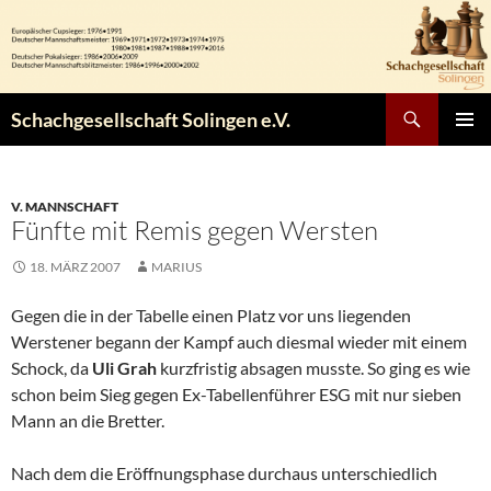
Zum
Inhalt
springen
Suchen
Schachgesellschaft Solingen e.V.
PRIMÄR
MENÜ
V. MANNSCHAFT
Fünfte mit Remis gegen Wersten
18. MÄRZ 2007
MARIUS
Gegen die in der Tabelle einen Platz vor uns liegenden
Werstener begann der Kampf auch diesmal wieder mit einem
Schock, da
Uli Grah
kurzfristig absagen musste. So ging es wie
schon beim Sieg gegen Ex-Tabellenführer ESG mit nur sieben
Mann an die Bretter.
Nach dem die Eröffnungsphase durchaus unterschiedlich