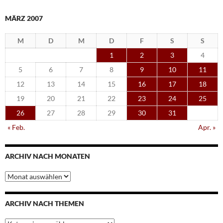
MÄRZ 2007
M
D
M
D
F
S
S
1
2
3
4
5
6
7
8
9
10
11
12
13
14
15
16
17
18
19
20
21
22
23
24
25
26
27
28
29
30
31
« Feb.
Apr. »
ARCHIV NACH MONATEN
Archiv
nach
Monaten
ARCHIV NACH THEMEN
Archiv