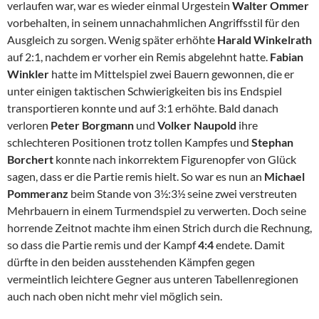
verlaufen war, war es wieder einmal Urgestein
Walter Ommer
vorbehalten, in seinem unnachahmlichen Angriffsstil für den
Ausgleich zu sorgen. Wenig später erhöhte
Harald Winkelrath
auf 2:1, nachdem er vorher ein Remis abgelehnt hatte.
Fabian
Winkler
hatte im Mittelspiel zwei Bauern gewonnen, die er
unter einigen taktischen Schwierigkeiten bis ins Endspiel
transportieren konnte und auf 3:1 erhöhte. Bald danach
verloren
Peter Borgmann
und
Volker Naupold
ihre
schlechteren Positionen trotz tollen Kampfes und
Stephan
Borchert
konnte nach inkorrektem Figurenopfer von Glück
sagen, dass er die Partie remis hielt. So war es nun an
Michael
Pommeranz
beim Stande von 3½:3½ seine zwei verstreuten
Mehrbauern in einem Turmendspiel zu verwerten. Doch seine
horrende Zeitnot machte ihm einen Strich durch die Rechnung,
so dass die Partie remis und der Kampf
4:4
endete. Damit
dürfte in den beiden ausstehenden Kämpfen gegen
vermeintlich leichtere Gegner aus unteren Tabellenregionen
auch nach oben nicht mehr viel möglich sein.