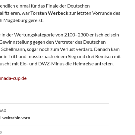
 endlich einmal für das Finale der Deutschen
lifizieren, war
Torsten Werbeck
zur letzten Vorrunde des
Magdeburg gereist.
e in der Wertungskategorie von 2100–2300 entschied sein
re Gewinnstellung gegen den Vertreter des Deutschen
 Schellmann, sogar noch zum Verlust verdarb. Danach kam
r in Tritt und musste nach einem Sieg und drei Remisen mit
äuscht mit Elo- und DWZ-Minus die Heimreise antreten.
mada-cup.de
avigation
RAG
l weiterhin vorn
G