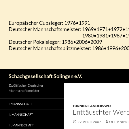
Zum
Inhalt
springen
Suchen
Schachgesellschaft Solingen e.V.
Zwölffacher Deutscher
Mannschaftsmeister
I. MANNSCHAFT
TURNIERE ANDERSWO
Enttäuschter Wer
II. MANNSCHAFT
29. APRIL 2007
OLLI KNIEST
III. MANNSCHAFT