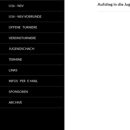
Aufstieg in die J
U16 – NSV
U14 – NSV VORRUNDE
OFFENE TURNIERE
VEREINSTURNIERE
JUGENDSCHACH
TERMINE
LINKS
INFOS PER E-MAIL
SPONSOREN
ARCHIVE