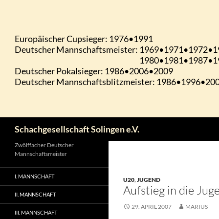
Zum
Inhalt
springen
Suchen
Schachgesellschaft Solingen e.V.
Zwölffacher Deutscher
Mannschaftsmeister
I. MANNSCHAFT
U20
,
JUGEND
Aufstieg in die Jug
II. MANNSCHAFT
29. APRIL 2007
MARIUS
III. MANNSCHAFT