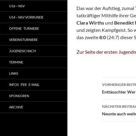
U16 – NSV
Das war der Aufstieg, zumal
tatkräftiger Mithilfe ihrer 
U14 – NSV VORRUNDE
Clara Wirths
und
Benedikt
OFFENE TURNIERE
und zeigten Kampfgeist. So w
das zweite
8:0
(24:7) dieser 
VEREINSTURNIERE
JUGENDSCHACH
Zur Seite der ersten Jugen
TERMINE
LINKS
Beitragsn
VORHERIGER BEIT
INFOS PER E-MAIL
Enttäuschter Wer
SPONSOREN
NÄCHSTER BEITRA
ARCHIVE
Neunte auch weit