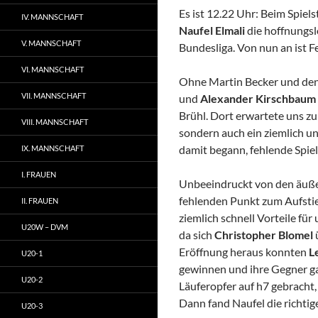
Es ist 12.22 Uhr: Beim Spiel
IV. MANNSCHAFT
Naufel Elmali
die hoffnungslo
V. MANNSCHAFT
Bundesliga. Von nun an ist F
VI. MANNSCHAFT
Ohne Martin Becker und den
VII. MANNSCHAFT
und
Alexander Kirschbaum
Brühl. Dort erwartete uns zu
VIII. MANNSCHAFT
sondern auch ein ziemlich un
damit begann, fehlende Spiel
IX. MANNSCHAFT
I. FRAUEN
Unbeeindruckt von den äuße
fehlenden Punkt zum Aufstieg
II. FRAUEN
ziemlich schnell Vorteile für
U20W – DVM
da sich
Christopher Blomel
Eröffnung heraus konnten
L
U20-1
gewinnen und ihre Gegner ga
U20-2
Läuferopfer auf h7 gebracht, 
Dann fand Naufel die richtig
U20-3