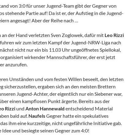
stand von 3:0 für unser Jugend-Team gibt der Gegner von
s stehende Partie auf! Da ist er, der Aufstieg in die Jugend-
eiern angesagt! Aber der Reihe nach …
 an der Hand verletzten Sven Zoglowek, dafür mit
Leo Rizzi
fuhren wir zum letzten Kampf der Jugend-NRW-Liga nach
nächst nicht nur ein bis 11.03 Uhr ungeöffnetes Spiellokal,
organisiert wirkender Mannschaftsführer, der erst jetzt
er anzurufen.
ren Umständen und vom festen Willen beseelt, den letzten
 sicherzustellen, ergaben sich an den meisten Brettern
 unseren Jugend-Achter, der eigentlich nur ein Siebener war,
über einen kampflosen Punkt ärgerte. Bereits aus der
eo Rizzi
und
Anton Hannewald
entscheidend Material
ben bald auf.
Naufels
Gegner hatte ein spekulatives
das ihm eine kurzzeitige, nicht ungefährliche Initiative gab.
e Idee und besiegte seinen Gegner zum 4:0!