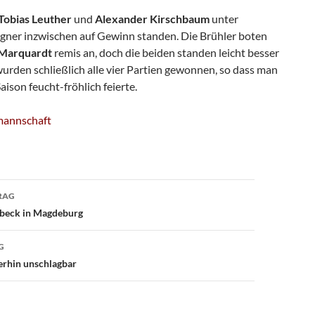
Tobias Leuther
und
Alexander Kirschbaum
unter
Gegner inzwischen auf Gewinn standen. Die Brühler boten
 Marquardt
remis an, doch die beiden standen leicht besser
urden schließlich alle vier Partien gewonnen, so dass man
Saison feucht-fröhlich feierte.
dmannschaft
avigation
RAG
beck in Magdeburg
G
erhin unschlagbar