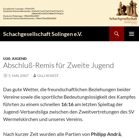
Zum
Inhalt
springen
Suchen
Schachgesellschaft Solingen e.V.
PRIMÄR
MENÜ
U20
,
JUGEND
Abschluß-Remis für Zweite Jugend
5. MAI 2007
OLLI KNIEST
Das gute Wetter, die freundschaftlichen Beziehungen beider
Vereine sowie die sportliche Bedeutungslosigkeit des Kampfes
führten zu einem schnellen
16:16
am letzten Spieltag der
Jugend-Verbandsliga zwischen den Zweitvertretungen des SV
Wermelskirchen und unseres Vereins.
Nach kurzer Zeit wurden alle Partien von
Philipp Andrä,