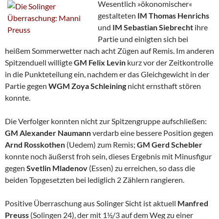
Wesentlich »ökonomischer«
gestalteten
IM Thomas Henrichs
und
IM Sebastian
Siebrecht
ihre
Partie und einigten sich bei
heißem Sommerwetter nach acht Zügen auf Remis. Im anderen
Spitzenduell willigte
GM Felix Levin
kurz vor der Zeitkontrolle
in die Punkteteilung ein, nachdem er das Gleichgewicht in der
Partie gegen
WGM Zoya
Schleining
nicht ernsthaft stören
konnte.
Die Verfolger konnten nicht zur Spitzengruppe aufschließen:
GM Alexander Naumann
verdarb eine bessere Position gegen
Arnd Rosskothen
(Uedem) zum Remis;
GM Gerd Schebler
konnte noch äußerst froh sein, dieses Ergebnis mit Minusfigur
gegen
Svetlin Mladenov
(Essen) zu erreichen, so dass die
beiden Topgesetzten bei lediglich 2 Zählern rangieren.
Positive Überraschung aus Solinger Sicht ist aktuell
Manfred
Preuss
(Solingen 24), der mit 1½/3 auf dem Weg zu einer