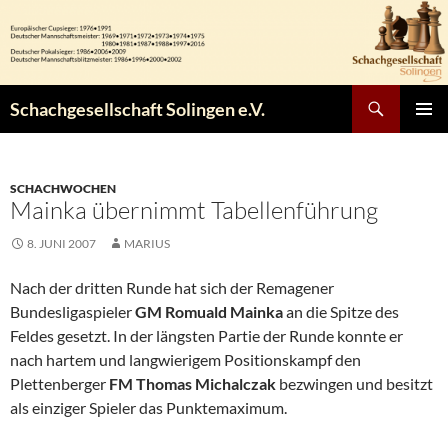
Zum
Inhalt
springen
Suchen
Schachgesellschaft Solingen e.V.
PRIMÄR
MENÜ
SCHACHWOCHEN
Mainka übernimmt Tabellenführung
8. JUNI 2007
MARIUS
Nach der dritten Runde hat sich der Remagener
Bundesligaspieler
GM Romuald Mainka
an die Spitze des
Feldes gesetzt. In der längsten Partie der Runde konnte er
nach hartem und langwierigem Positionskampf den
Plettenberger
FM Thomas
Michalczak
bezwingen und besitzt
als einziger Spieler das Punktemaximum.