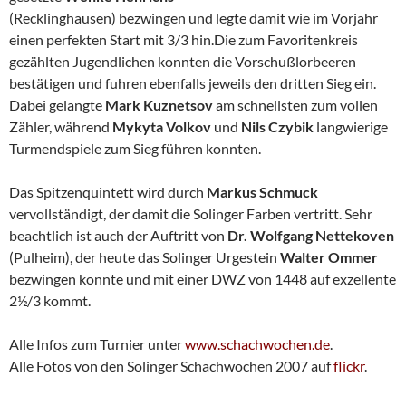
(Recklinghausen) bezwingen und legte damit wie im Vorjahr
einen perfekten Start mit 3/3 hin.Die zum Favoritenkreis
gezählten Jugendlichen konnten die Vorschußlorbeeren
bestätigen und fuhren ebenfalls jeweils den dritten Sieg ein.
Dabei gelangte
Mark
Kuznetsov
am schnellsten zum vollen
Zähler, während
Mykyta Volkov
und
Nils
Czybik
langwierige
Turmendspiele zum Sieg führen konnten.
Das Spitzenquintett wird durch
Markus Schmuck
vervollständigt, der damit die Solinger Farben vertritt. Sehr
beachtlich ist auch der Auftritt von
Dr. Wolfgang
Nettekoven
(Pulheim), der heute das Solinger Urgestein
Walter Ommer
bezwingen konnte und mit einer DWZ von 1448 auf exzellente
2½/3 kommt.
Alle Infos zum Turnier unter
www.schachwochen.de
.
Alle Fotos von den Solinger Schachwochen 2007 auf
flickr
.