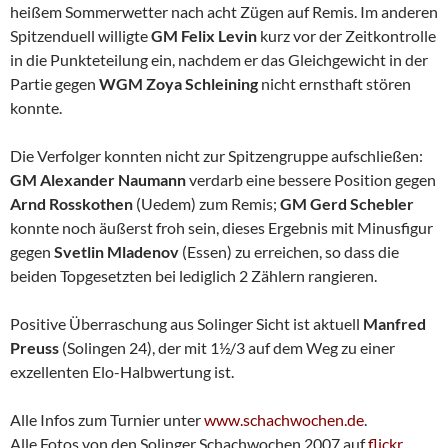
heißem Sommerwetter nach acht Zügen auf Remis. Im anderen
Spitzenduell willigte
GM Felix Levin
kurz vor der Zeitkontrolle
in die Punkteteilung ein, nachdem er das Gleichgewicht in der
Partie gegen
WGM Zoya
Schleining
nicht ernsthaft stören
konnte.
Die Verfolger konnten nicht zur Spitzengruppe aufschließen:
GM Alexander Naumann
verdarb eine bessere Position gegen
Arnd Rosskothen
(Uedem) zum Remis;
GM Gerd Schebler
konnte noch äußerst froh sein, dieses Ergebnis mit Minusfigur
gegen
Svetlin Mladenov
(Essen) zu erreichen, so dass die
beiden Topgesetzten bei lediglich 2 Zählern rangieren.
Positive Überraschung aus Solinger Sicht ist aktuell
Manfred
Preuss
(Solingen 24), der mit 1½/3 auf dem Weg zu einer
exzellenten Elo-Halbwertung ist.
Alle Infos zum Turnier unter
www.schachwochen.de
.
Alle Fotos von den Solinger Schachwochen 2007 auf
flickr
.