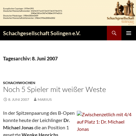
Zum
Inhalt
springen
Suchen
Schachgesellschaft Solingen e.V.
PRIMÄR
MENÜ
Tagesarchiv: 8. Juni 2007
SCHACHWOCHEN
Noch 5 Spieler mit weißer Weste
8. JUNI 2007
MARIUS
In der Spitzenpaarung des B-Open
konnte heute der Leichlinger
Dr.
Michael Jonas
die an Position 1
gesetzte
Wenke Henrichs