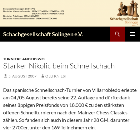
Zum
Inhalt
springen
Suchen
Schachgesellschaft Solingen e.V.
PRIMÄR
MENÜ
TURNIERE ANDERSWO
Starker Nikolic beim Schnellschach
5. AUGUST 2007
OLLI KNIEST
Das spanische Schnellschach-Turnier von Villarrobledo erlebte
am 04./05.August bereits seine 22. Auflage und dürfte dank
seines üppigen Preisfonds von 18.000 € zu den stärksten
offenen Schnellturnieren nach den Mainzer Chess Classics
zählen. So fanden sich auch in diesem Jahr 28 GM, darunter
vier 2700er, unter den 169 Teilnehmern ein.