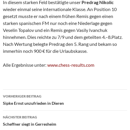
In diesem starken Feld bestätigte unser
Predrag Nikolic
wieder einmal seine internationale Klasse. An Position 10
gesetzt musste er nach einem frühen Remis gegen einen
starken spanischen FM nur noch eine Niederlage gegen
Veselin Topalov und ein Remis gegen Vasily Ivanchuk
hinnehmen. Dies reichte zu 7/9 und dem geteilten 4.–8.Platz.
Nach Wertung belegte Predrag den 5. Rang und bekam so
immerhin noch 900 € für die Urlaubskasse.
Alle Ergebnisse unter:
www.chess-results.com
Beitragsnavigation
VORHERIGER BEITRAG
Sipke Ernst unzufrieden in Dieren
NÄCHSTER BEITRAG
Scheffner siegt in Gerresheim