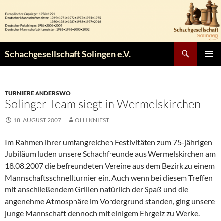
Zum
Inhalt
springen
Suchen
Schachgesellschaft Solingen e.V.
PRIMÄR
MENÜ
TURNIERE ANDERSWO
Solinger Team siegt in Wermelskirchen
18. AUGUST 2007
OLLI KNIEST
Im Rahmen ihrer umfangreichen Festivitäten zum 75-jährigen
Jubiläum luden unsere Schachfreunde aus Wermelskirchen am
18.08.2007 die befreundeten Vereine aus dem Bezirk zu einem
Mannschaftsschnellturnier ein. Auch wenn bei diesem Treffen
mit anschließendem Grillen natürlich der Spaß und die
angenehme Atmosphäre im Vordergrund standen, ging unsere
junge Mannschaft dennoch mit einigem Ehrgeiz zu Werke.