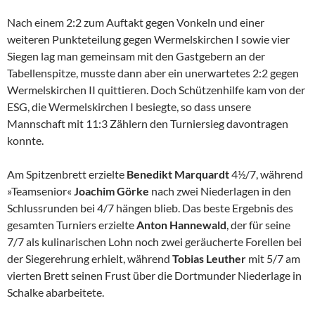
Nach einem 2:2 zum Auftakt gegen Vonkeln und einer
weiteren Punkteteilung gegen Wermelskirchen I sowie vier
Siegen lag man gemeinsam mit den Gastgebern an der
Tabellenspitze, musste dann aber ein unerwartetes 2:2 gegen
Wermelskirchen II quittieren. Doch Schützenhilfe kam von der
ESG, die Wermelskirchen I besiegte, so dass unsere
Mannschaft mit 11:3 Zählern den Turniersieg davontragen
konnte.
Am Spitzenbrett erzielte
Benedikt Marquardt
4½/7, während
»Teamsenior«
Joachim
Görke
nach zwei Niederlagen in den
Schlussrunden bei 4/7 hängen blieb. Das beste Ergebnis des
gesamten Turniers erzielte
Anton Hannewald
, der für seine
7/7 als kulinarischen Lohn noch zwei geräucherte Forellen bei
der Siegerehrung erhielt, während
Tobias Leuther
mit 5/7 am
vierten Brett seinen Frust über die Dortmunder Niederlage in
Schalke abarbeitete.