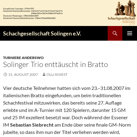
Zum
Inhalt
springen
Suchen
Schachgesellschaft Solingen e.V.
PRIMÄR
MENÜ
TURNIERE ANDERSWO
Solinger Trio enttäuscht in Bratto
31. AUGUST 2007
OLLI KNIEST
Vier deutsche Teilnehmer hatten sich vom 23.–31.08.2007 im
italienischen Bratto eingefunden, um beim traditionellen
Schachfestival mitzuwirken, das bereits seine 27. Auflage
erlebte und im A-Turnier mit 120 Spielern, darunter 15 GM
und 25 IM exzellent besetzt war. Doch während der Essener
IM
Sebastian Siebrecht
am Ende über seine finale GM-Norm
jubelte, so dass ihm nun der Titel verliehen werden wird,