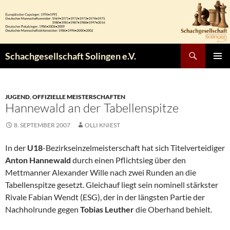
Zum
Inhalt
springen
Suchen
Schachgesellschaft Solingen e.V.
PRIMÄR
MENÜ
JUGEND
,
OFFIZIELLE MEISTERSCHAFTEN
Hannewald an der Tabellenspitze
8. SEPTEMBER 2007
OLLI KNIEST
In der
U18
-Bezirkseinzelmeisterschaft hat sich Titelverteidiger
Anton Hannewald
durch einen Pflichtsieg über den
Mettmanner Alexander Wille nach zwei Runden an die
Tabellenspitze gesetzt. Gleichauf liegt sein nominell stärkster
Rivale Fabian Wendt (ESG), der in der längsten Partie der
Nachholrunde gegen
Tobias Leuther
die Oberhand behielt.