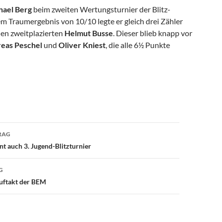
hael Berg
beim zweiten Wertungsturnier der Blitz-
m Traumergebnis von 10/10 legte er gleich drei Zähler
en zweitplazierten
Helmut Busse
. Dieser blieb knapp vor
eas Peschel
und
Oliver Kniest
, die alle 6½ Punkte
avigation
RAG
 auch 3. Jugend-Blitzturnier
G
uftakt der BEM