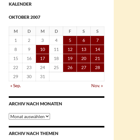
KALENDER
OKTOBER 2007
M
D
M
D
F
S
S
1
2
3
4
5
6
7
8
9
10
11
12
13
14
15
16
17
18
19
20
21
22
23
24
25
26
27
28
29
30
31
« Sep.
Nov. »
ARCHIV NACH MONATEN
Archiv
nach
Monaten
ARCHIV NACH THEMEN