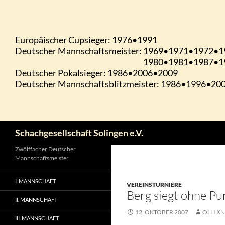
Zum
Inhalt
springen
Suchen
Schachgesellschaft Solingen e.V.
Zwölffacher Deutscher
Mannschaftsmeister
I. MANNSCHAFT
VEREINSTURNIERE
Berg siegt ohne Pu
II. MANNSCHAFT
12. OKTOBER 2007
OLLI KN
III. MANNSCHAFT