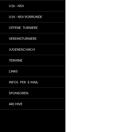
U16 – NSV
U14 – NSV VORRUNDE
OFFENE TURNIERE
VEREINSTURNIERE
JUGENDSCHACH
TERMINE
LINKS
INFOS PER E-MAIL
SPONSOREN
ARCHIVE