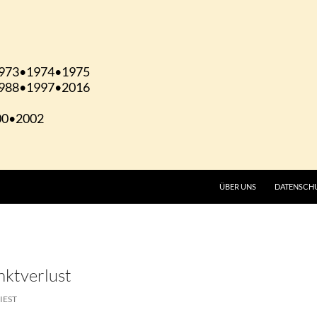
ÜBER UNS
DATENSCH
nktverlust
IEST