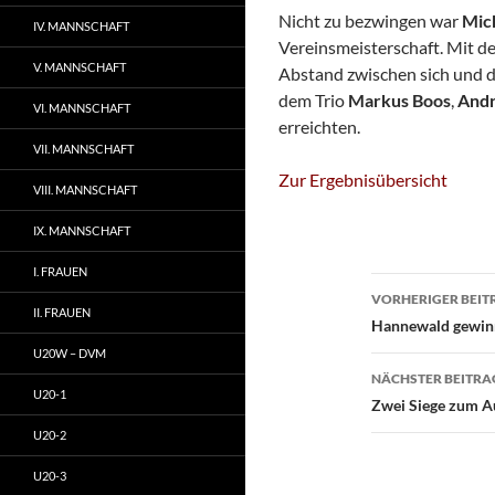
Nicht zu bezwingen war
Mic
IV. MANNSCHAFT
Vereinsmeisterschaft. Mit de
V. MANNSCHAFT
Abstand zwischen sich und d
dem Trio
Markus Boos
,
Andr
VI. MANNSCHAFT
erreichten.
VII. MANNSCHAFT
Zur Ergebnisübersicht
VIII. MANNSCHAFT
IX. MANNSCHAFT
I. FRAUEN
Beitragsn
VORHERIGER BEIT
II. FRAUEN
Hannewald gewinnt
U20W – DVM
NÄCHSTER BEITRA
U20-1
Zwei Siege zum A
U20-2
U20-3