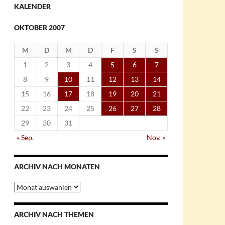
KALENDER
OKTOBER 2007
M
D
M
D
F
S
S
1
2
3
4
5
6
7
8
9
10
11
12
13
14
15
16
17
18
19
20
21
22
23
24
25
26
27
28
29
30
31
« Sep.
Nov. »
ARCHIV NACH MONATEN
Archiv
nach
Monaten
ARCHIV NACH THEMEN