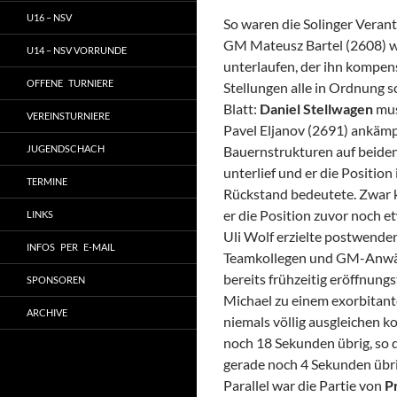
U16 – NSV
So waren die Solinger Veran
GM Mateusz Bartel (2608) 
U14 – NSV VORRUNDE
unterlaufen, der ihn kompen
OFFENE TURNIERE
Stellungen alle in Ordnung s
Blatt:
Daniel Stellwagen
mus
VEREINSTURNIERE
Pavel Eljanov (2691) ankämpf
JUGENDSCHACH
Bauernstrukturen auf beiden 
unterlief und er die Positio
TERMINE
Rückstand bedeutete. Zwar
er die Position zuvor noch e
LINKS
Uli Wolf erzielte postwenden
INFOS PER E-MAIL
Teamkollegen und GM-Anwär
bereits frühzeitig eröffnung
SPONSOREN
Michael zu einem exorbitant
ARCHIVE
niemals völlig ausgleichen ko
noch 18 Sekunden übrig, so 
gerade noch 4 Sekunden übri
Parallel war die Partie von
P