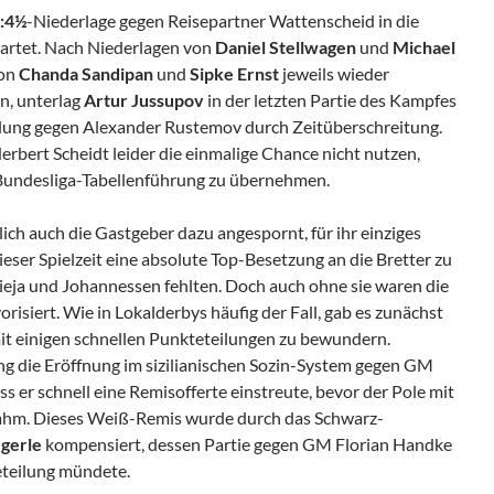
:4½
-Niederlage gegen Reisepartner Wattenscheid in die
artet. Nach Niederlagen von
Daniel Stellwagen
und
Michael
von
Chanda Sandipan
und
Sipke Ernst
jeweils wieder
n, unterlag
Artur Jussupov
in der letzten Partie des Kampfes
ellung gegen Alexander Rustemov durch Zeitüberschreitung.
rbert Scheidt leider die einmalige Chance nicht nutzen,
 Bundesliga-Tabellenführung zu übernehmen.
ich auch die Gastgeber dazu angespornt, für ihr einziges
ser Spielzeit eine absolute Top-Besetzung an die Bretter zu
cieja und Johannessen fehlten. Doch auch ohne sie waren die
risiert. Wie in Lokalderbys häufig der Fall, gab es zunächst
it einigen schnellen Punkteteilungen zu bewundern.
ng die Eröffnung im sizilianischen Sozin-System gegen GM
s er schnell eine Remisofferte einstreute, bevor der Pole mit
nahm. Dieses Weiß-Remis wurde durch das Schwarz-
gerle
kompensiert, dessen Partie gegen GM
Florian Handke
eteilung mündete.