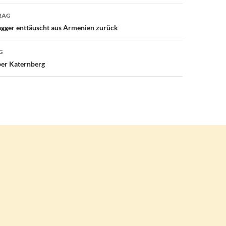
avigation
RAG
agger enttäuscht aus Armenien zurück
G
ber Katernberg