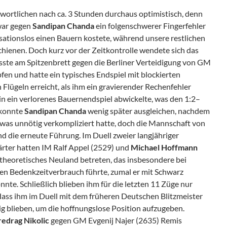
twortlichen nach ca. 3 Stunden durchaus optimistisch, denn
war gegen
Sandipan Chanda
ein folgenschwerer Fingerfehler
sationslos einen Bauern kostete, während unsere restlichen
chienen. Doch kurz vor der Zeitkontrolle wendete sich das
ste am Spitzenbrett gegen die Berliner Verteidigung von GM
en und hatte ein typisches Endspiel mit blockierten
Flügeln erreicht, als ihm ein gravierender Rechenfehler
n in ein verlorenes Bauernendspiel abwickelte, was den 1:2–
 konnte
Sandipan Chanda
wenig später ausgleichen, nachdem
twas unnötig verkompliziert hatte, doch die Mannschaft von
d die erneute Führung. Im Duell zweier langjähriger
ter hatten IM Ralf Appel (2529) und
Michael Hoffmann
stheoretisches Neuland betreten, das insbesondere bei
en Bedenkzeitverbrauch führte, zumal er mit Schwarz
nnte. Schließlich blieben ihm für die letzten 11 Züge nur
dass ihm im Duell mit dem früheren Deutschen Blitzmeister
g blieben, um die hoffnungslose Position aufzugeben.
redrag Nikolic
gegen GM Evgenij Najer (2635) Remis