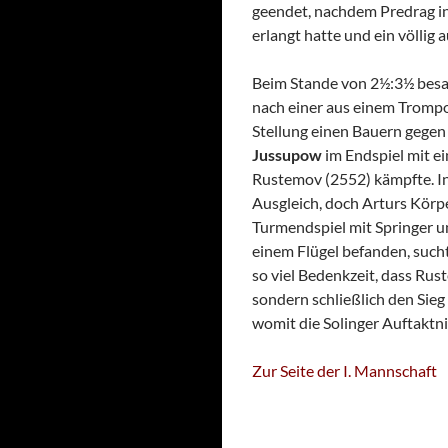
geendet, nachdem Predrag in 
erlangt hatte und ein völlig
Beim Stande von 2½:3½ besaß
nach einer aus einem Tromp
Stellung einen Bauern gegen
Jussupow
im Endspiel mit 
Rustemov (2552) kämpfte. In 
Ausgleich, doch Arturs Körpe
Turmendspiel mit Springer un
einem Flügel befanden, such
so viel Bedenkzeit, dass Ru
sondern schließlich den Sie
womit die Solinger Auftaktni
Zur Seite der I. Mannschaft