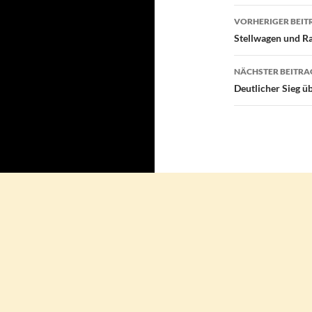
Beitragsn
VORHERIGER BEIT
Stellwagen und R
NÄCHSTER BEITRA
Deutlicher Sieg ü