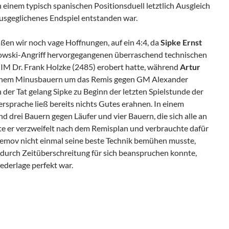
einem typisch spanischen Positionsduell letztlich Ausgleich
 ausgeglichenes Endspiel entstanden war.
en wir noch vage Hoffnungen, auf ein 4:4, da
Sipke
Ernst
owski-Angriff hervorgegangenen überraschend technischen
 IM Dr. Frank Holzke (2485) erobert hatte, während
Artur
einem Minusbauern um das Remis gegen GM Alexander
der Tat gelang Sipke zu Beginn der letzten Spielstunde der
rsprache ließ bereits nichts Gutes erahnen. In einem
d drei Bauern gegen Läufer und vier Bauern, die sich alle an
te er verzweifelt nach dem Remisplan und verbrauchte dafür
stemov nicht einmal seine beste Technik bemühen musste,
g durch Zeitüberschreitung für sich beanspruchen konnte,
ederlage perfekt war.