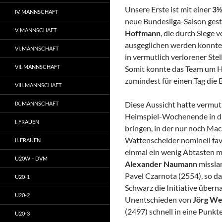
Unsere Erste ist mit einer
3½
IV. MANNSCHAFT
neue Bundesliga-Saison gest
V. MANNSCHAFT
Hoffmann
, die durch Siege 
ausgeglichen werden konnte
VI. MANNSCHAFT
in vermutlich verlorener St
VII. MANNSCHAFT
Somit konnte das Team um He
zumindest für einen Tag die
VIII. MANNSCHAFT
Diese Aussicht hatte vermutl
IX. MANNSCHAFT
Heimspiel-Wochenende in die
I. FRAUEN
bringen, in der nur noch Ma
Wattenscheider nominell favo
II. FRAUEN
einmal ein wenig Abtasten m
U20W – DVM
Alexander Naumann
missla
Pavel Czarnota (2554), so das
U20-1
Schwarz die Initiative über
U20-2
Unentschieden von
Jörg We
(2497) schnell in eine Punkt
U20-3