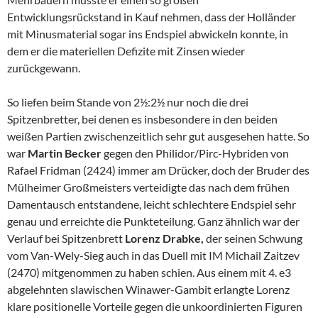
Entwicklungsrückstand in Kauf nehmen, dass der Holländer
mit Minusmaterial sogar ins Endspiel abwickeln konnte, in
dem er die materiellen Defizite mit Zinsen wieder
zurückgewann.
So liefen beim Stande von 2½:2½ nur noch die drei
Spitzenbretter, bei denen es insbesondere in den beiden
weißen Partien zwischenzeitlich sehr gut ausgesehen hatte. So
war
Martin Becker
gegen den Philidor/Pirc-Hybriden von
Rafael Fridman (2424) immer am Drücker, doch der Bruder des
Mülheimer Großmeisters verteidigte das nach dem frühen
Damentausch entstandene, leicht schlechtere Endspiel sehr
genau und erreichte die Punkteteilung. Ganz ähnlich war der
Verlauf bei Spitzenbrett
Lorenz Drabke,
der seinen Schwung
vom Van-Wely-Sieg auch in das Duell mit IM Michail Zaitzev
(2470) mitgenommen zu haben schien. Aus einem mit 4. e3
abgelehnten slawischen Winawer-Gambit erlangte Lorenz
klare positionelle Vorteile gegen die unkoordinierten Figuren