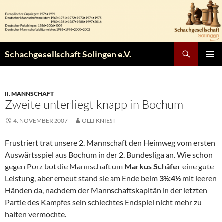
Zum
Inhalt
springen
Suchen
Schachgesellschaft Solingen e.V.
PRIMÄR
MENÜ
II. MANNSCHAFT
Zweite unterliegt knapp in Bochum
4. NOVEMBER 2007
OLLI KNIEST
Frustriert trat unsere 2. Mannschaft den Heimweg vom ersten
Auswärtsspiel aus Bochum in der 2. Bundesliga an. Wie schon
gegen Porz bot die Mannschaft um
Markus Schäfer
eine gute
Leistung, aber erneut stand sie am Ende beim
3½:4½
mit leeren
Händen da, nachdem der Mannschaftskapitän in der letzten
Partie des Kampfes sein schlechtes Endspiel nicht mehr zu
halten vermochte.