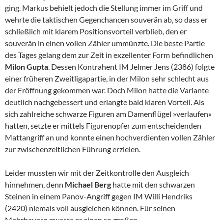
ging. Markus behielt jedoch die Stellung immer im Griff und
wehrte die taktischen Gegenchancen souverän ab, so dass er
schließlich mit klarem Positionsvorteil verblieb, den er
souverän in einen vollen Zähler ummünzte. Die beste Partie
des Tages gelang dem zur Zeit in exzellenter Form befindlichen
Milon Gupta
. Dessen Kontrahent IM Jelmer Jens (2386) folgte
einer früheren Zweitligapartie, in der Milon sehr schlecht aus
der Eröffnung gekommen war. Doch Milon hatte die Variante
deutlich nachgebessert und erlangte bald klaren Vorteil. Als
sich zahlreiche schwarze Figuren am Damenflügel »verlaufen«
hatten, setzte er mittels Figurenopfer zum entscheidenden
Mattangriff an und konnte einen hochverdienten vollen Zähler
zur zwischenzeitlichen Führung erzielen.
Leider mussten wir mit der Zeitkontrolle den Ausgleich
hinnehmen, denn
Michael Berg
hatte mit den schwarzen
Steinen in einem Panov-Angriff gegen IM Willi Hendriks
(2420) niemals voll ausgleichen können. Für seinen
Mehrbauern musste er einen so großen