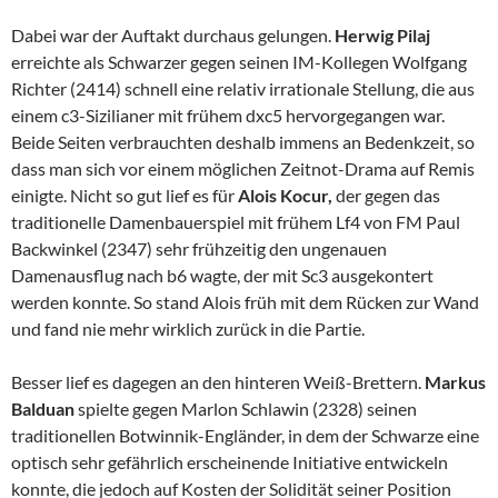
Dabei war der Auftakt durchaus gelungen.
Herwig Pilaj
erreichte als Schwarzer gegen seinen IM-Kollegen Wolfgang
Richter (2414) schnell eine relativ irrationale Stellung, die aus
einem c3-Sizilianer mit frühem dxc5 hervorgegangen war.
Beide Seiten verbrauchten deshalb immens an Bedenkzeit, so
dass man sich vor einem möglichen Zeitnot-Drama auf Remis
einigte. Nicht so gut lief es für
Alois Kocur,
der gegen das
traditionelle Damenbauerspiel mit frühem Lf4 von FM Paul
Backwinkel (2347) sehr frühzeitig den ungenauen
Damenausflug nach b6 wagte, der mit Sc3 ausgekontert
werden konnte. So stand Alois früh mit dem Rücken zur Wand
und fand nie mehr wirklich zurück in die Partie.
Besser lief es dagegen an den hinteren Weiß-Brettern.
Markus
Balduan
spielte gegen Marlon Schlawin (2328) seinen
traditionellen Botwinnik-Engländer, in dem der Schwarze eine
optisch sehr gefährlich erscheinende Initiative entwickeln
konnte, die jedoch auf Kosten der Solidität seiner Position