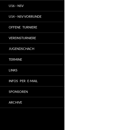
U16 – NSV
U14 – NSV VORRUNDE
OFFENE TURNIERE
VEREINSTURNIERE
JUGENDSCHACH
TERMINE
LINKS
INFOS PER E-MAIL
SPONSOREN
ARCHIVE