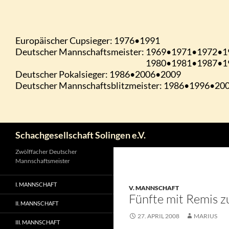
Zum
Inhalt
springen
Suchen
Schachgesellschaft Solingen e.V.
Zwölffacher Deutscher
Mannschaftsmeister
I. MANNSCHAFT
V. MANNSCHAFT
Fünfte mit Remis z
II. MANNSCHAFT
27. APRIL 2008
MARIUS
III. MANNSCHAFT