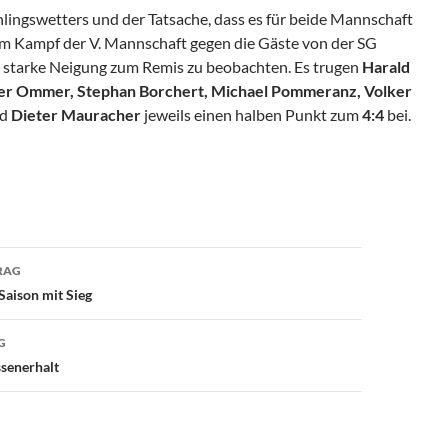
lingswetters und der Tatsache, dass es für beide Mannschaft
im Kampf der V. Mannschaft gegen die Gäste von der SG
ne starke Neigung zum Remis zu beobachten. Es trugen
Harald
lter Ommer, Stephan Borchert, Michael Pommeranz, Volker
d
Dieter Mauracher
jeweils einen halben Punkt zum
4:4
bei.
avigation
RAG
Saison mit Sieg
G
ssenerhalt