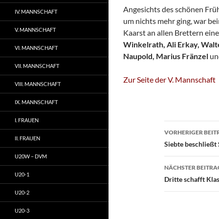
Angesichts des schönen Früh
IV. MANNSCHAFT
um nichts mehr ging, war be
V. MANNSCHAFT
Kaarst an allen Brettern ei
Winkelrath, Ali Erkay, Wa
VI. MANNSCHAFT
Naupold, Marius Fränzel
un
VII. MANNSCHAFT
Zur Seite der V. Mannschaft
VIII. MANNSCHAFT
IX. MANNSCHAFT
I. FRAUEN
Beitragsn
VORHERIGER BEIT
II. FRAUEN
Siebte beschließt 
U20W – DVM
NÄCHSTER BEITRA
U20-1
Dritte schafft Kla
U20-2
U20-3