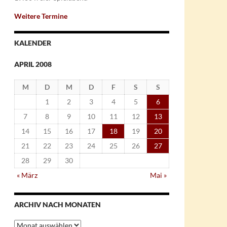
Weitere Termine
KALENDER
APRIL 2008
M
D
M
D
F
S
S
1
2
3
4
5
6
7
8
9
10
11
12
13
14
15
16
17
18
19
20
21
22
23
24
25
26
27
28
29
30
« März
Mai »
ARCHIV NACH MONATEN
Archiv